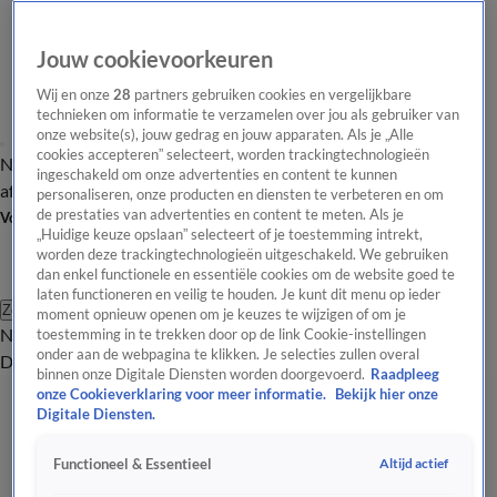
Jouw cookievoorkeuren
Wij en onze
28
partners gebruiken cookies en vergelijkbare
technieken om informatie te verzamelen over jou als gebruiker van
onze website(s), jouw gedrag en jouw apparaten. Als je „Alle
cookies accepteren” selecteert, worden trackingtechnologieën
Nieuws van de Dag
Opinie van de Dag
Laatste
Onze categorieën
ingeschakeld om onze advertenties en content te kunnen
aflevering
Video's
Nieuws van de Dag Podcast
personaliseren, onze producten en diensten te verbeteren en om
de prestaties van advertenties en content te meten. Als je
Volg Nieuws van de Dag
„Huidige keuze opslaan” selecteert of je toestemming intrekt,
worden deze trackingtechnologieën uitgeschakeld. We gebruiken
dan enkel functionele en essentiële cookies om de website goed te
laten functioneren en veilig te houden. Je kunt dit menu op ieder
Zoeken
moment opnieuw openen om je keuzes te wijzigen of om je
Nieuws van de Dag
Opinie van de
toestemming in te trekken door op de link Cookie-instellingen
onder aan de webpagina te klikken. Je selecties zullen overal
Dag
Video's
Uitzendingen
Podcast
Panel
Contact
binnen onze Digitale Diensten worden doorgevoerd.
Raadpleeg
Alle Verkeer Artikelen
onze Cookieverklaring voor meer informatie.
Bekijk hier onze
Digitale Diensten.
Sluiten Merwedebrug zorgt voor grote ergernis bij vrachtwagenchauffeurs
22 juli, 18:54
Altijd actief
Functioneel & Essentieel
Je auto te lang aan de laadpaal laten staan kan in buitenland duur uitvallen
22 juli, 18:54