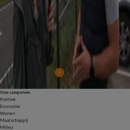
Chaos in Nederland: waarom ligt het land plat bij een beetje sneeuw?
5 jan, 19:49
Hogesnelheidslijn is waar hoofdpijndossier: 'Dit is gewoon een wanprestatie'
23 dec 2025, 18:27
Files worden alsmaar langer: 'Steeds minder leuk op de weg'
25 nov 2025, 20:06
Fatbikes en e-bikes rijden straks harder dan auto’s: 'Waar ben ik mee bezig?'
1 okt 2025, 18:51
Europese flitsmarathon is begonnen: 'Het is al duur genoeg hier'
4 aug 2025, 18:48
1
2
Onze categorieën
Politiek
Economie
Wonen
Maatschappij
Milieu