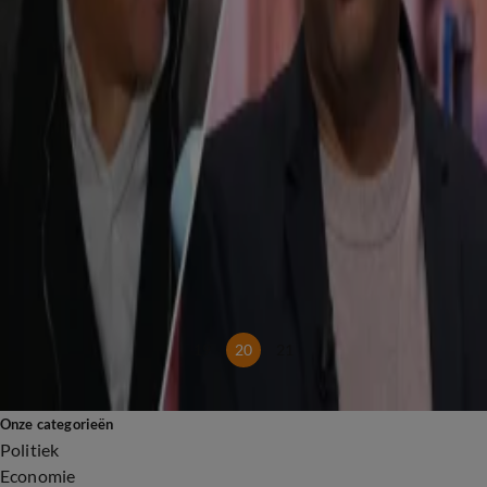
28 jan, 14:54
Wat is beter: een 'piepauto' of een oude roestbak?
28 jan, 13:36
Annemarie van Gaal: 'Bij de NPO kan wel wat geld af'
26 jan, 19:34
Een cadeaubon als je stopt met roken tijdens de zwangerschap: 'Als het werkt, werkt het'
26 jan, 19:33
Regering Trump en lokale autoriteiten lijnrecht tegenover elkaar: 'Dat gaat heel ver'
26 jan, 19:32
Ingrid Coenradie teleurgesteld over debat over tekorten bij politie: 'Natte tosti'
26 jan, 19:32
Chinezen presteren bovengemiddeld goed: 'Heeft te maken met cultuur'
22 jan, 11:13
19
20
21
Onze categorieën
Politiek
Economie