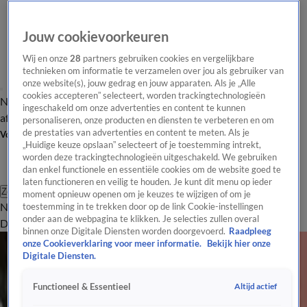
Jouw cookievoorkeuren
Wij en onze
28
partners gebruiken cookies en vergelijkbare
technieken om informatie te verzamelen over jou als gebruiker van
onze website(s), jouw gedrag en jouw apparaten. Als je „Alle
cookies accepteren” selecteert, worden trackingtechnologieën
Nieuws van de Dag
Opinie van de Dag
Laatste
Onze categorieën
ingeschakeld om onze advertenties en content te kunnen
aflevering
Video's
Nieuws van de Dag Podcast
personaliseren, onze producten en diensten te verbeteren en om
de prestaties van advertenties en content te meten. Als je
Volg Nieuws van de Dag
„Huidige keuze opslaan” selecteert of je toestemming intrekt,
worden deze trackingtechnologieën uitgeschakeld. We gebruiken
dan enkel functionele en essentiële cookies om de website goed te
laten functioneren en veilig te houden. Je kunt dit menu op ieder
Zoeken
moment opnieuw openen om je keuzes te wijzigen of om je
Nieuws van de Dag
Opinie van de
toestemming in te trekken door op de link Cookie-instellingen
onder aan de webpagina te klikken. Je selecties zullen overal
Dag
Video's
Uitzendingen
Podcast
Panel
Contact
Maatschappij
binnen onze Digitale Diensten worden doorgevoerd.
Raadpleeg
onze Cookieverklaring voor meer informatie.
Bekijk hier onze
Maatschappelijk nieuws besproken in Nieuws van de Dag.
Digitale Diensten.
Maatschappij
Altijd actief
Functioneel & Essentieel
Nederland is nog lang niet klaar voor de verplichte hybride warmtepomp
4 feb, 19:30