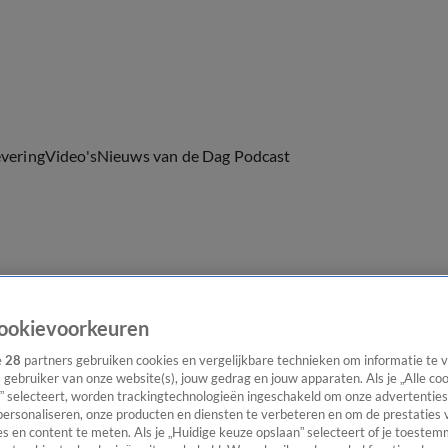
evering
Video's
Nieuws van de Dag Podcast
ast
Panel
Contact
ookievoorkeuren
e
28
partners gebruiken cookies en vergelijkbare technieken om informatie te
s gebruiker van onze website(s), jouw gedrag en jouw apparaten. Als je „Alle co
” selecteert, worden trackingtechnologieën ingeschakeld om onze advertenties
personaliseren, onze producten en diensten te verbeteren en om de prestaties 
s en content te meten. Als je „Huidige keuze opslaan” selecteert of je toestemm