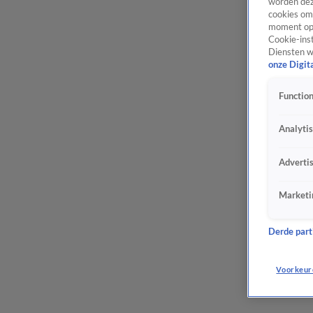
worden dez
cookies om 
moment opn
Cookie-inst
Diensten w
onze Digit
Function
Analyti
Adverti
Marketi
Derde parti
Voorkeur