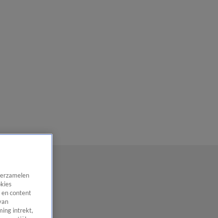
 verzamelen
okies
 en content
van
ing intrekt,