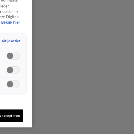
 essentiële
 ieder
 op de link
nze Digitale
Bekijk hier
Altijd actief
s accepteren