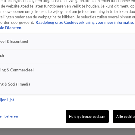
e trackingtechnologieën uitgeschakeld. We gebruiken dan enkel functionele en
de website goed te laten functioneren en veilig te houden. Je kunt dit menu op
ieuw openen om je keuzes te wijzigen of om je toestemming in te trekken door
ellingen onder aan de webpagina te klikken. Je selecties zullen overal binnen o
orden doorgevoerd.
Raadpleeg onze Cookieverklaring voor meer informatie.
ale Diensten.
eel & Essentieel
sch
sing & Commercieel
ng & Social media
jen lijst
en beheren
Huidige keuze opslaan
Alle cookie