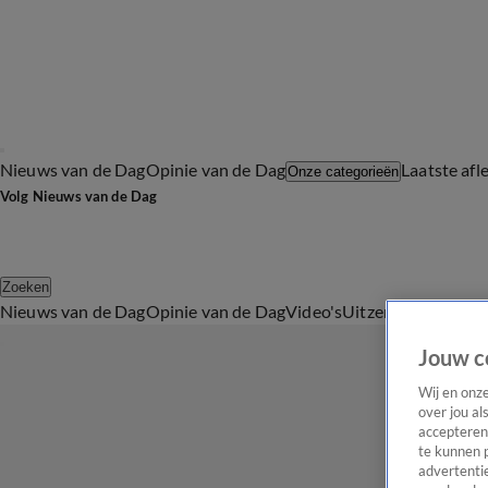
Nieuws van de Dag
Opinie van de Dag
Laatste afl
Onze categorieën
Volg Nieuws van de Dag
Zoeken
Nieuws van de Dag
Opinie van de Dag
Video's
Uitzendingen
Podc
Jouw c
Wij en onz
over jou al
accepteren
te kunnen 
advertentie