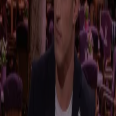
CDU/CSU blijft de grootste na Duitse verkiezingen
24 feb 2025, 18:55
17:05
Drie jaar oorlog in Oekraïne: Is einde in zicht?
24 feb 2025, 18:55
8:44
Jongen (13) overleden na steekpartij Schiedam
24 feb 2025, 18:42
3:11
Café-eigenaren schenken steeds vaker Duits bier
24 feb 2025, 08:41
9:43
Zorgen om stijgend aantal incidenten met nepagenten
21 feb 2025, 19:07
6:04
Stevent de partij AfD af op een historische uitslag bij de Duitse verkiezingen?
21 feb 2025, 18:39
14:28
Kogel door de kerk: stekker uit Spoorloos