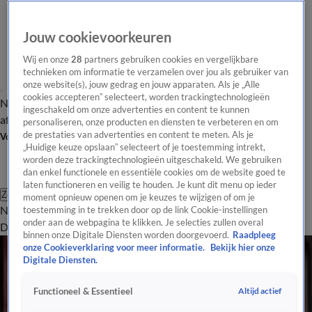
Jouw cookievoorkeuren
Wij en onze
28
partners gebruiken cookies en vergelijkbare
technieken om informatie te verzamelen over jou als gebruiker van
onze website(s), jouw gedrag en jouw apparaten. Als je „Alle
cookies accepteren” selecteert, worden trackingtechnologieën
Nieuws van de Dag
Opinie van de Dag
Laatste
Onze categorieën
ingeschakeld om onze advertenties en content te kunnen
aflevering
Video's
Nieuws van de Dag Podcast
personaliseren, onze producten en diensten te verbeteren en om
de prestaties van advertenties en content te meten. Als je
Volg Nieuws van de Dag
„Huidige keuze opslaan” selecteert of je toestemming intrekt,
worden deze trackingtechnologieën uitgeschakeld. We gebruiken
dan enkel functionele en essentiële cookies om de website goed te
laten functioneren en veilig te houden. Je kunt dit menu op ieder
Zoeken
moment opnieuw openen om je keuzes te wijzigen of om je
Nieuws van de Dag
Opinie van de
toestemming in te trekken door op de link Cookie-instellingen
onder aan de webpagina te klikken. Je selecties zullen overal
Dag
Video's
Uitzendingen
Podcast
Panel
Contact
binnen onze Digitale Diensten worden doorgevoerd.
Raadpleeg
Alle Videos
onze Cookieverklaring voor meer informatie.
Bekijk hier onze
4:10
Digitale Diensten.
Herman Brood Museum in Zwolle gaat dicht
Altijd actief
Functioneel & Essentieel
25 feb 2025, 19:05
7:12