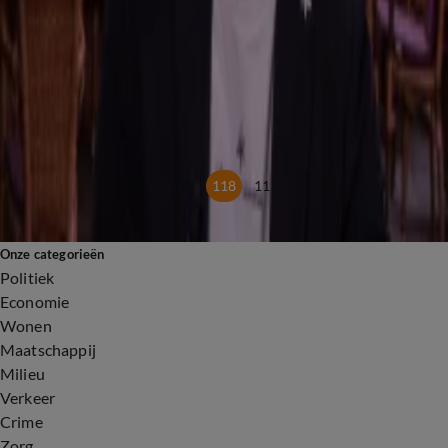
21 feb 2025, 18:39
10:38
'Kritiek op OnlyFans-ster Bonnie Blue is onterecht'
20 feb 2025, 19:16
2:26
Van schaatsen naar 17 graden: Hoe kan dit?
20 feb 2025, 19:15
117
118
119
Onze categorieën
Politiek
Economie
Wonen
Maatschappij
Milieu
Verkeer
Crime
Zorg