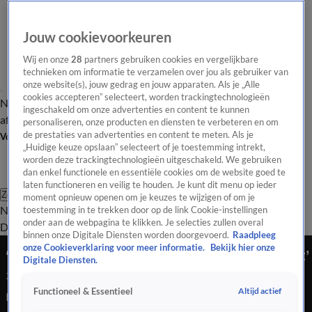
Jouw cookievoorkeuren
Wij en onze
28
partners gebruiken cookies en vergelijkbare
technieken om informatie te verzamelen over jou als gebruiker van
onze website(s), jouw gedrag en jouw apparaten. Als je „Alle
cookies accepteren” selecteert, worden trackingtechnologieën
Nieuws van de Dag
Opinie van de Dag
Laatste
Onze categorieën
ingeschakeld om onze advertenties en content te kunnen
aflevering
Video's
Nieuws van de Dag Podcast
personaliseren, onze producten en diensten te verbeteren en om
de prestaties van advertenties en content te meten. Als je
Volg Nieuws van de Dag
„Huidige keuze opslaan” selecteert of je toestemming intrekt,
worden deze trackingtechnologieën uitgeschakeld. We gebruiken
dan enkel functionele en essentiële cookies om de website goed te
laten functioneren en veilig te houden. Je kunt dit menu op ieder
Zoeken
moment opnieuw openen om je keuzes te wijzigen of om je
Nieuws van de Dag
Opinie van de
toestemming in te trekken door op de link Cookie-instellingen
onder aan de webpagina te klikken. Je selecties zullen overal
Dag
Video's
Uitzendingen
Podcast
Panel
Contact
binnen onze Digitale Diensten worden doorgevoerd.
Raadpleeg
onze Cookieverklaring voor meer informatie.
Bekijk hier onze
‘EU kijkt weg terwijl Turkse democratie wankelt’
Digitale Diensten.
2 apr 2025, 11:01
Altijd actief
Functioneel & Essentieel
De demonstraties in Turkije houden maar niet op. Het is de