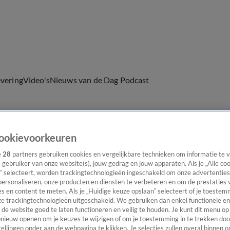
evering
Video's
Nieuws van de Dag Podcast
ookievoorkeuren
ast
Panel
Contact
e
28
partners gebruiken cookies en vergelijkbare technieken om informatie te
s gebruiker van onze website(s), jouw gedrag en jouw apparaten. Als je „Alle co
” selecteert, worden trackingtechnologieën ingeschakeld om onze advertenties
personaliseren, onze producten en diensten te verbeteren en om de prestaties 
s en content te meten. Als je „Huidige keuze opslaan” selecteert of je toestemm
e trackingtechnologieën uitgeschakeld. We gebruiken dan enkel functionele en
de website goed te laten functioneren en veilig te houden. Je kunt dit menu op
ieuw openen om je keuzes te wijzigen of om je toestemming in te trekken door
ellingen onder aan de webpagina te klikken. Je selecties zullen overal binnen o