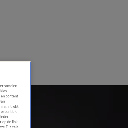
 verzamelen
okies
 en content
van
ing intrekt,
 essentiële
 ieder
 op de link
nze Digitale