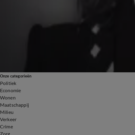
Komt er eindelijk een wapenstilstand tussen Rusland en Oekraïne?
3 mrt 2025, 18:51
11:35
Dieuwertje Blok op 67-jarige leeftijd overleden
3 mrt 2025, 18:31
Onze categorieën
Politiek
Economie
Wonen
Maatschappij
Milieu
Verkeer
Crime
Zorg