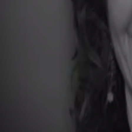
6:47
Daling vertrouwen hoger opgeleiden in kabinet is positief
4 mrt 2025, 19:27
10:26
'Schaf amateurvoetbal in de winter af'
4 mrt 2025, 19:26
11:58
'Ik moet vrienden vragen om een wasmachine te kopen als die kapot gaat'
4 mrt 2025, 19:09
14:10
Is 800 miljard genoeg om een vuist te maken tegen Rusland?
4 mrt 2025, 18:44
7:55
Handel in Illegale sigaretten is groter dan ooit
3 mrt 2025, 19:25
6:22
'Verplichte cursus voor hondeneigenaren'
3 mrt 2025, 19:13
16:51