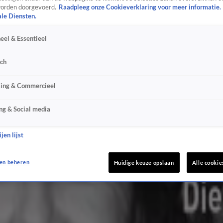
orden doorgevoerd.
Raadpleeg onze Cookieverklaring voor meer informatie.
ale Diensten.
eel & Essentieel
sch
sing & Commercieel
ng & Social media
jen lijst
en beheren
Huidige keuze opslaan
Alle cookie