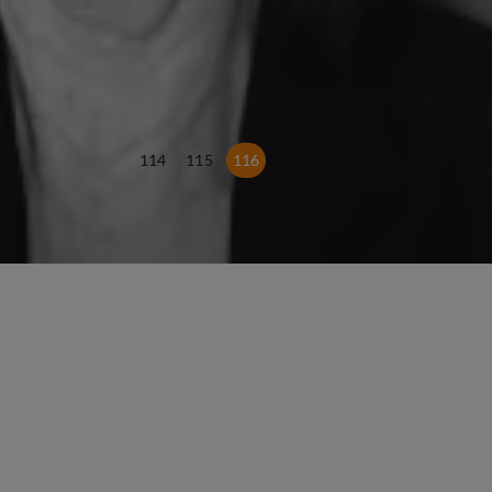
114
115
116
117
118