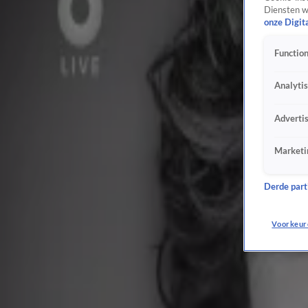
6 mrt 2025, 18:27
Diensten w
6:59
onze Digit
Weg met die telefoon: 'Ga lekker buitenspelen!'
5 mrt 2025, 19:19
Function
3:36
Analyti
Terug naar eigen bodem: Heeft Nederland een nieuwe Hyves nodig?
5 mrt 2025, 18:59
10:20
Adverti
Fouad L. in hoger beroep: 'Nabestaanden zijn enigen die levenslang hebben'
5 mrt 2025, 18:59
Marketi
2:22
Gulle kijker schiet alleenstaande vader Stef te hulp
Derde parti
5 mrt 2025, 18:53
10:12
Voorkeur
Tweede Kamer debatteert over steun aan Oekraïne
5 mrt 2025, 18:53
4:12
Doorbraak in cold case: 70-jarige man gearresteerd voor moord in 1992
5 mrt 2025, 18:47