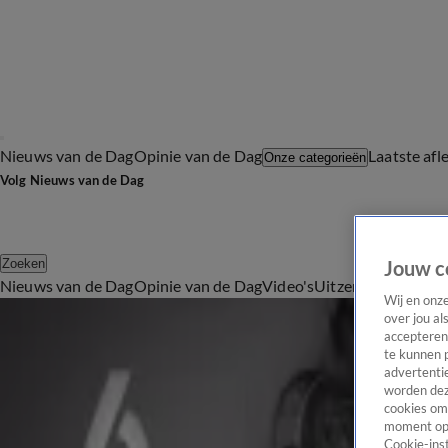
Nieuws van de Dag
Opinie van de Dag
Laatste afl
Onze categorieën
Volg Nieuws van de Dag
Zoeken
Jouw c
Nieuws van de Dag
Opinie van de Dag
Video's
Uitzendingen
Podc
Wij en onz
Alle Videos
over jou al
8:24
accepteren
te kunnen 
Derk Bolt emotioneel in rechtszaak spoorloos
advertentie
6 mrt 2025, 18:38
worden dez
7:04
cookies om 
moment opn
Grote brand in Arnhem legt plat: 'Zijn oude binnensteden wel brandveilig?'
Cookie-inst