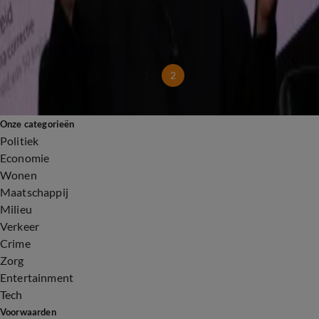
Luchtvaartpersoneel slachtoffer van geweld: 'Handboeien aan boord'
5 feb 2025, 11:22
'Verkeersboetes duwen steeds meer mensen in de schulden'
5 feb 2025, 10:36
1
2
Onze categorieën
Politiek
Economie
Wonen
Maatschappij
Milieu
Verkeer
Crime
Zorg
Entertainment
Tech
Voorwaarden