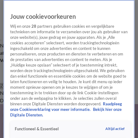
Jouw cookievoorkeuren
Wij en onze
28
partners gebruiken cookies en vergelijkbare
technieken om informatie te verzamelen over jou als gebruiker van
onze website(s), jouw gedrag en jouw apparaten. Als je „Alle
cookies accepteren” selecteert, worden trackingtechnologieën
Nieuws van de Dag
Opinie van de Dag
Laatste
Onze categorieën
ingeschakeld om onze advertenties en content te kunnen
aflevering
Video's
Nieuws van de Dag Podcast
personaliseren, onze producten en diensten te verbeteren en om
de prestaties van advertenties en content te meten. Als je
Volg Nieuws van de Dag
„Huidige keuze opslaan” selecteert of je toestemming intrekt,
worden deze trackingtechnologieën uitgeschakeld. We gebruiken
dan enkel functionele en essentiële cookies om de website goed te
laten functioneren en veilig te houden. Je kunt dit menu op ieder
Zoeken
moment opnieuw openen om je keuzes te wijzigen of om je
Nieuws van de Dag
Opinie van de
toestemming in te trekken door op de link Cookie-instellingen
onder aan de webpagina te klikken. Je selecties zullen overal
Dag
Video's
Uitzendingen
Podcast
Panel
Contact
binnen onze Digitale Diensten worden doorgevoerd.
Raadpleeg
Verkeer
onze Cookieverklaring voor meer informatie.
Bekijk hier onze
Digitale Diensten.
Op vakantie en ik neem mee… Een bult aan regels
11 juli 2025, 19:28
Altijd actief
Functioneel & Essentieel
'NAVO-top zet het verkeer in de hele randstad op slot'
19 juni 2025, 19:10