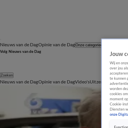
Nieuws van de Dag
Opinie van de Dag
Laatste afl
Onze categorieën
Volg Nieuws van de Dag
Jouw c
Wij en onz
over jou al
accepteren
Zoeken
te kunnen 
Nieuws van de Dag
Opinie van de Dag
Video's
Uitzendingen
Podc
advertentie
Alle Milieu Videos
worden dez
cookies om 
1:35
moment opn
Kampeerders genieten van oer-Hollandse zomer: 'Vanochtend stond het blank'
Cookie-inst
28 juli 2025, 19:34
Diensten w
onze Digit
6:13
'Hypocriet dat klimaat-roepers blijven vliegen'
Function