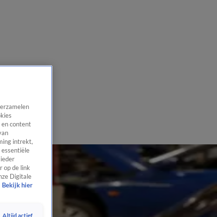
 verzamelen
okies
 en content
van
ing intrekt,
 essentiële
 ieder
 op de link
nze Digitale
Bekijk hier
Altijd actief