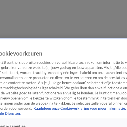
evering
Video's
Nieuws van de Dag Podcast
ookievoorkeuren
e
28
partners gebruiken cookies en vergelijkbare technieken om informatie te
s gebruiker van onze website(s), jouw gedrag en jouw apparaten. Als je „Alle co
” selecteert, worden trackingtechnologieën ingeschakeld om onze advertenties
personaliseren, onze producten en diensten te verbeteren en om de prestaties 
ast
Panel
Contact
s en content te meten. Als je „Huidige keuze opslaan” selecteert of je toestemm
e trackingtechnologieën uitgeschakeld. We gebruiken dan enkel functionele en
de website goed te laten functioneren en veilig te houden. Je kunt dit menu op
ieuw openen om je keuzes te wijzigen of om je toestemming in te trekken door
ellingen onder aan de webpagina te klikken. Je selecties zullen overal binnen o
orden doorgevoerd.
Raadpleeg onze Cookieverklaring voor meer informatie.
ale Diensten.
eel & Essentieel