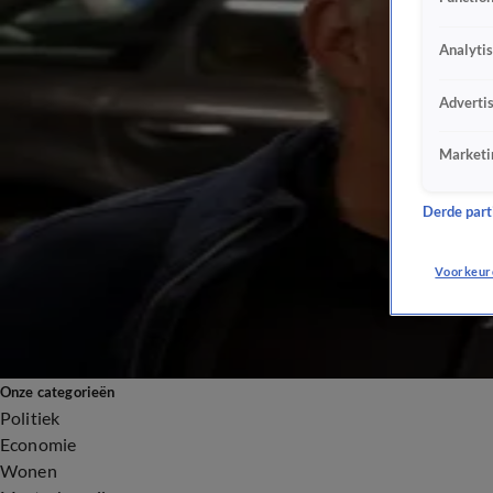
10 juli 2025, 20:32
6:16
Analyti
Elon Musk lanceert naast raketten ook nieuwe partij: The America Party
8 juli 2025, 13:53
Adverti
8:03
Zonnepanelen komen huurders duur te staan
Marketi
20 mrt 2025, 18:56
8:55
Derde parti
Gemeente Utrecht wil milieuzone in hele stad
29 jan 2025, 08:58
Voorkeur
Onze categorieën
Politiek
Economie
Wonen