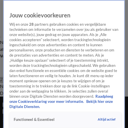
Jouw cookievoorkeuren
Wij en onze
28
partners gebruiken cookies en vergelijkbare
technieken om informatie te verzamelen over jou als gebruiker van
onze website(s), jouw gedrag en jouw apparaten. Als je „Alle
cookies accepteren” selecteert, worden trackingtechnologieën
Nieuws van de Dag
Opinie van de Dag
Laatste
Onze categorieën
ingeschakeld om onze advertenties en content te kunnen
aflevering
Video's
Nieuws van de Dag Podcast
personaliseren, onze producten en diensten te verbeteren en om
de prestaties van advertenties en content te meten. Als je
Volg Nieuws van de Dag
„Huidige keuze opslaan” selecteert of je toestemming intrekt,
worden deze trackingtechnologieën uitgeschakeld. We gebruiken
dan enkel functionele en essentiële cookies om de website goed te
laten functioneren en veilig te houden. Je kunt dit menu op ieder
Zoeken
moment opnieuw openen om je keuzes te wijzigen of om je
Nieuws van de Dag
Opinie van de
toestemming in te trekken door op de link Cookie-instellingen
onder aan de webpagina te klikken. Je selecties zullen overal
Dag
Video's
Uitzendingen
Podcast
Panel
Contact
binnen onze Digitale Diensten worden doorgevoerd.
Raadpleeg
onze Cookieverklaring voor meer informatie.
Bekijk hier onze
Hoe wordt AI gebruikt in de strijd tegen
Digitale Diensten.
bosbranden?
Altijd actief
Functioneel & Essentieel
14 aug 2025, 18:38