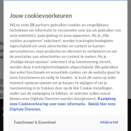
Jouw cookievoorkeuren
Wij en onze
28
partners gebruiken cookies en vergelijkbare
technieken om informatie te verzamelen over jou als gebruiker van
onze website(s), jouw gedrag en jouw apparaten. Als je „Alle
cookies accepteren” selecteert, worden trackingtechnologieën
Nieuws van de Dag
Opinie van de Dag
Laatste
Onze categorieën
ingeschakeld om onze advertenties en content te kunnen
aflevering
Video's
Nieuws van de Dag Podcast
personaliseren, onze producten en diensten te verbeteren en om
de prestaties van advertenties en content te meten. Als je
Volg Nieuws van de Dag
„Huidige keuze opslaan” selecteert of je toestemming intrekt,
worden deze trackingtechnologieën uitgeschakeld. We gebruiken
dan enkel functionele en essentiële cookies om de website goed te
laten functioneren en veilig te houden. Je kunt dit menu op ieder
Zoeken
moment opnieuw openen om je keuzes te wijzigen of om je
Nieuws van de Dag
Opinie van de
toestemming in te trekken door op de link Cookie-instellingen
onder aan de webpagina te klikken. Je selecties zullen overal
Dag
Video's
Uitzendingen
Podcast
Panel
Contact
binnen onze Digitale Diensten worden doorgevoerd.
Raadpleeg
onze Cookieverklaring voor meer informatie.
Bekijk hier onze
Annemarie van Gaal: 'Het moet afgelopen zijn
Digitale Diensten.
met activisme dat schaadt'
Altijd actief
Functioneel & Essentieel
23 feb 2026, 19:05