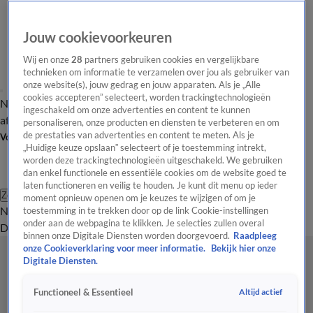
Jouw cookievoorkeuren
Wij en onze
28
partners gebruiken cookies en vergelijkbare
technieken om informatie te verzamelen over jou als gebruiker van
onze website(s), jouw gedrag en jouw apparaten. Als je „Alle
cookies accepteren” selecteert, worden trackingtechnologieën
Nieuws van de Dag
Opinie van de Dag
Laatste
Onze categorieën
ingeschakeld om onze advertenties en content te kunnen
aflevering
Video's
Nieuws van de Dag Podcast
personaliseren, onze producten en diensten te verbeteren en om
de prestaties van advertenties en content te meten. Als je
Volg Nieuws van de Dag
„Huidige keuze opslaan” selecteert of je toestemming intrekt,
worden deze trackingtechnologieën uitgeschakeld. We gebruiken
dan enkel functionele en essentiële cookies om de website goed te
laten functioneren en veilig te houden. Je kunt dit menu op ieder
Zoeken
moment opnieuw openen om je keuzes te wijzigen of om je
Nieuws van de Dag
Opinie van de
toestemming in te trekken door op de link Cookie-instellingen
onder aan de webpagina te klikken. Je selecties zullen overal
Dag
Video's
Uitzendingen
Podcast
Panel
Contact
binnen onze Digitale Diensten worden doorgevoerd.
Raadpleeg
onze Cookieverklaring voor meer informatie.
Bekijk hier onze
Digitale Diensten.
Altijd actief
Functioneel & Essentieel