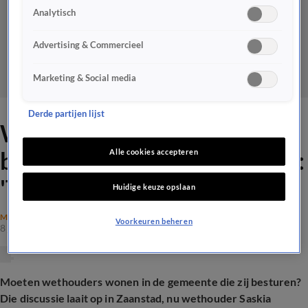
Analytisch
Advertising & Commercieel
Marketing & Social media
Derde partijen lijst
Wethouder Zaanstad wil
blijven wonen in Amsterdam:
Alle cookies accepteren
'Totale minachting'
Huidige keuze opslaan
MAATSCHAPPIJ
Voorkeuren beheren
8 juli 2026, 19:13
Moeten wethouders wonen in de gemeente die zij besturen?
Die discussie laait op in Zaanstad, nu wethouder Saskia