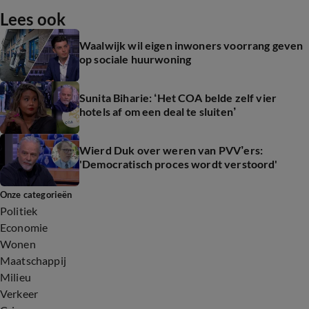
Lees ook
Waalwijk wil eigen inwoners voorrang geven
op sociale huurwoning
Sunita Biharie: ‘Het COA belde zelf vier
hotels af om een deal te sluiten’
Wierd Duk over weren van PVV’ers:
'Democratisch proces wordt verstoord'
Onze categorieën
Politiek
Economie
Wonen
Maatschappij
Milieu
Verkeer