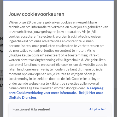
Jouw cookievoorkeuren
Wij en onze
28
partners gebruiken cookies en vergelijkbare
technieken om informatie te verzamelen over jou als gebruiker van
onze website(s), jouw gedrag en jouw apparaten. Als je „Alle
cookies accepteren” selecteert, worden trackingtechnologieën
Nieuws van de Dag
Opinie van de Dag
Laatste
Onze categorieën
ingeschakeld om onze advertenties en content te kunnen
aflevering
Video's
Nieuws van de Dag Podcast
personaliseren, onze producten en diensten te verbeteren en om
de prestaties van advertenties en content te meten. Als je
Volg Nieuws van de Dag
„Huidige keuze opslaan” selecteert of je toestemming intrekt,
worden deze trackingtechnologieën uitgeschakeld. We gebruiken
dan enkel functionele en essentiële cookies om de website goed te
laten functioneren en veilig te houden. Je kunt dit menu op ieder
Zoeken
moment opnieuw openen om je keuzes te wijzigen of om je
Nieuws van de Dag
Opinie van de
toestemming in te trekken door op de link Cookie-instellingen
onder aan de webpagina te klikken. Je selecties zullen overal
Dag
Video's
Uitzendingen
Podcast
Panel
Contact
binnen onze Digitale Diensten worden doorgevoerd.
Raadpleeg
onze Cookieverklaring voor meer informatie.
Bekijk hier onze
Digitale Diensten.
Altijd actief
Functioneel & Essentieel