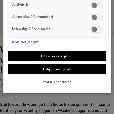
Analytisch
Advertising & Commercieel
Marketing & Social media
Derde partijen lijst
Waalwijk wil eigen inwoners
voorrang geven op sociale
Alle cookies accepteren
huurwoning
Huidige keuze opslaan
WONEN
Voorkeuren beheren
10 juni 2026, 19:30
Stel je voor: je woont je hele leven in een gemeente, maar je
kunt er geen woning krijgen. In Waalwijk zeggen ze nu: dat