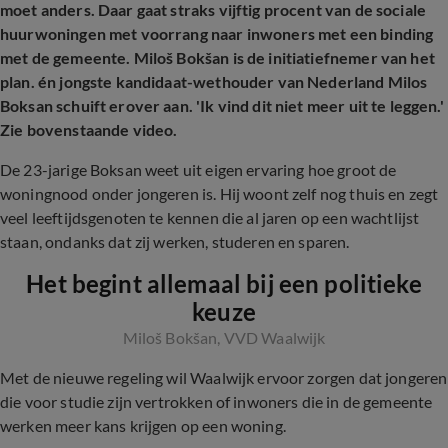
moet anders. Daar gaat straks vijftig procent van de sociale
huurwoningen met voorrang naar inwoners met een binding
met de gemeente.
Miloš Bokšan is de i
nitiatiefnemer van het
plan. én jongste kandidaat-wethouder van Nederland Milos
Boksan schuift erover aan. 'Ik vind dit niet meer uit te leggen.'
Zie bovenstaande video.
De 23-jarige Boksan weet uit eigen ervaring hoe groot de
woningnood onder jongeren is. Hij woont zelf nog thuis en zegt
veel leeftijdsgenoten te kennen die al jaren op een wachtlijst
staan, ondanks dat zij werken, studeren en sparen.
Het begint allemaal bij een politieke
keuze
Miloš Bokšan, VVD Waalwijk
Met de nieuwe regeling wil Waalwijk ervoor zorgen dat jongeren
die voor studie zijn vertrokken of inwoners die in de gemeente
werken meer kans krijgen op een woning.