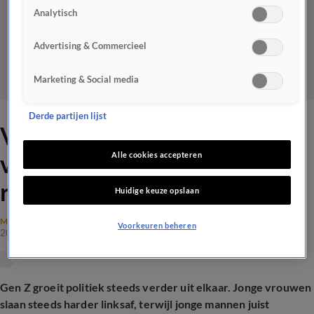
Analytisch
Advertising & Commercieel
Marketing & Social media
Derde partijen lijst
Victor Vlam: ‘Linkse
vrouwen worden ook steeds
Alle cookies accepteren
radicaler’
Huidige keuze opslaan
MAATSCHAPPIJ
Voorkeuren beheren
20 mei 2026, 19:49
Gen Z groeit politiek steeds verder uit elkaar. Jonge vrouwen
slaan steeds harder linksaf, terwijl jonge mannen juist