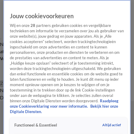
Jouw cookievoorkeuren
Wij en onze
28
partners gebruiken cookies en vergelijkbare
technieken om informatie te verzamelen over jou als gebruiker van
onze website(s), jouw gedrag en jouw apparaten. Als je „Alle
cookies accepteren” selecteert, worden trackingtechnologieën
Nieuws van de Dag
Opinie van de Dag
Laatste
Onze categorieën
ingeschakeld om onze advertenties en content te kunnen
aflevering
Video's
Nieuws van de Dag Podcast
personaliseren, onze producten en diensten te verbeteren en om
de prestaties van advertenties en content te meten. Als je
Volg Nieuws van de Dag
„Huidige keuze opslaan” selecteert of je toestemming intrekt,
worden deze trackingtechnologieën uitgeschakeld. We gebruiken
dan enkel functionele en essentiële cookies om de website goed te
laten functioneren en veilig te houden. Je kunt dit menu op ieder
Zoeken
moment opnieuw openen om je keuzes te wijzigen of om je
Nieuws van de Dag
Opinie van de
toestemming in te trekken door op de link Cookie-instellingen
onder aan de webpagina te klikken. Je selecties zullen overal
Dag
Video's
Uitzendingen
Podcast
Panel
Contact
binnen onze Digitale Diensten worden doorgevoerd.
Raadpleeg
onze Cookieverklaring voor meer informatie.
Bekijk hier onze
Digitale Diensten.
Altijd actief
Functioneel & Essentieel