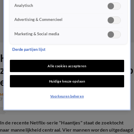
Analytisch
Advertising & Commercieel
Marketing & Social media
Derde partijen lijst
Kan een man nog mannelijk
zijn? 'Mannen moeten niet op
Alle cookies accepteren
eieren lopen'
Huidige keuze opslaan
MAATSCHAPPIJ
Voorkeuren beheren
7 mrt 2025, 19:17
In de recente Netflix-serie "Haantjes" staat de zoektocht
naar mannelijkheid centraal. Vier mannen worden uitgedaagd