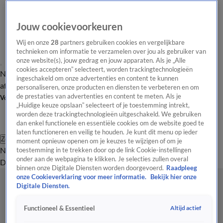
Jouw cookievoorkeuren
Wij en onze
28
partners gebruiken cookies en vergelijkbare
technieken om informatie te verzamelen over jou als gebruiker van
onze website(s), jouw gedrag en jouw apparaten. Als je „Alle
cookies accepteren” selecteert, worden trackingtechnologieën
Nieuws van de Dag
Opinie van de Dag
Laatste
Onze categorieën
ingeschakeld om onze advertenties en content te kunnen
aflevering
Video's
Nieuws van de Dag Podcast
personaliseren, onze producten en diensten te verbeteren en om
de prestaties van advertenties en content te meten. Als je
Volg Nieuws van de Dag
„Huidige keuze opslaan” selecteert of je toestemming intrekt,
worden deze trackingtechnologieën uitgeschakeld. We gebruiken
dan enkel functionele en essentiële cookies om de website goed te
laten functioneren en veilig te houden. Je kunt dit menu op ieder
Zoeken
moment opnieuw openen om je keuzes te wijzigen of om je
Nieuws van de Dag
Opinie van de
toestemming in te trekken door op de link Cookie-instellingen
onder aan de webpagina te klikken. Je selecties zullen overal
Dag
Video's
Uitzendingen
Podcast
Panel
Contact
binnen onze Digitale Diensten worden doorgevoerd.
Raadpleeg
onze Cookieverklaring voor meer informatie.
Bekijk hier onze
Digitale Diensten.
Altijd actief
Functioneel & Essentieel