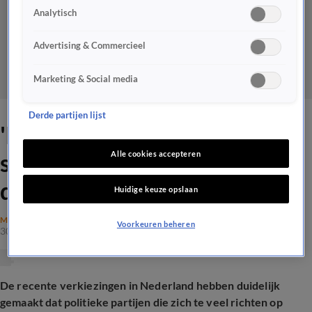
Analytisch
Advertising & Commercieel
Marketing & Social media
Derde partijen lijst
'Partijen dachten met Gaza
stemmen te winnen, maar
Alle cookies accepteren
dat is mislukt'
Huidige keuze opslaan
MAATSCHAPPIJ
Voorkeuren beheren
30 okt 2025, 19:11
De recente verkiezingen in Nederland hebben duidelijk
gemaakt dat politieke partijen die zich te veel richten op