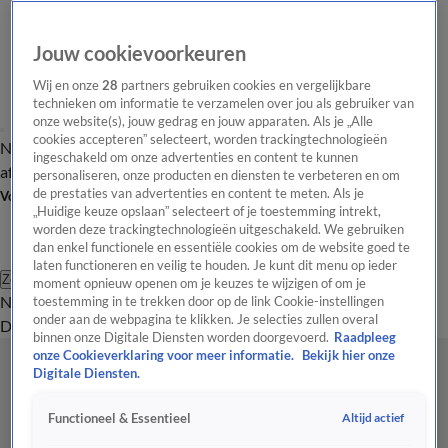
Jouw cookievoorkeuren
Wij en onze
28
partners gebruiken cookies en vergelijkbare
technieken om informatie te verzamelen over jou als gebruiker van
onze website(s), jouw gedrag en jouw apparaten. Als je „Alle
cookies accepteren” selecteert, worden trackingtechnologieën
Nieuws van de Dag
Opinie van de Dag
Laatste
Onze categorieën
ingeschakeld om onze advertenties en content te kunnen
aflevering
Video's
Nieuws van de Dag Podcast
personaliseren, onze producten en diensten te verbeteren en om
de prestaties van advertenties en content te meten. Als je
Volg Nieuws van de Dag
„Huidige keuze opslaan” selecteert of je toestemming intrekt,
worden deze trackingtechnologieën uitgeschakeld. We gebruiken
dan enkel functionele en essentiële cookies om de website goed te
laten functioneren en veilig te houden. Je kunt dit menu op ieder
Zoeken
moment opnieuw openen om je keuzes te wijzigen of om je
Nieuws van de Dag
Opinie van de
toestemming in te trekken door op de link Cookie-instellingen
onder aan de webpagina te klikken. Je selecties zullen overal
Dag
Video's
Uitzendingen
Podcast
Panel
Contact
binnen onze Digitale Diensten worden doorgevoerd.
Raadpleeg
onze Cookieverklaring voor meer informatie.
Bekijk hier onze
Digitale Diensten.
Altijd actief
Functioneel & Essentieel