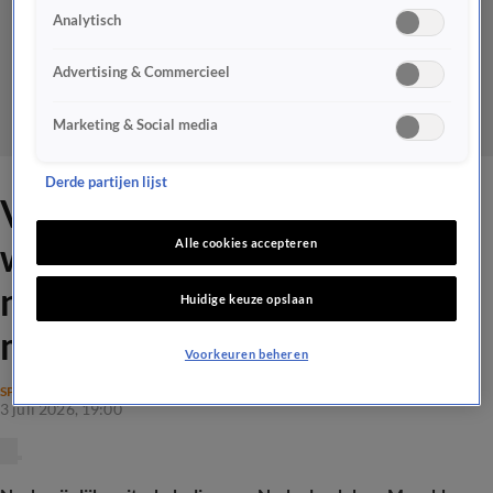
Analytisch
Advertising & Commercieel
Marketing & Social media
Derde partijen lijst
Vrees voor rellen rond
wedstrijd Marokko: 'Heeft
Alle cookies accepteren
niets met Marokkanen te
Huidige keuze opslaan
maken'
Voorkeuren beheren
SPORT
3 juli 2026, 19:00