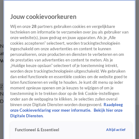
Jouw cookievoorkeuren
Wij en onze
28
partners gebruiken cookies en vergelijkbare
technieken om informatie te verzamelen over jou als gebruiker van
onze website(s), jouw gedrag en jouw apparaten. Als je „Alle
cookies accepteren” selecteert, worden trackingtechnologieën
Nieuws van de Dag
Opinie van de Dag
Laatste
Onze categorieën
ingeschakeld om onze advertenties en content te kunnen
aflevering
Video's
Nieuws van de Dag Podcast
personaliseren, onze producten en diensten te verbeteren en om
de prestaties van advertenties en content te meten. Als je
Volg Nieuws van de Dag
„Huidige keuze opslaan” selecteert of je toestemming intrekt,
worden deze trackingtechnologieën uitgeschakeld. We gebruiken
dan enkel functionele en essentiële cookies om de website goed te
laten functioneren en veilig te houden. Je kunt dit menu op ieder
Zoeken
moment opnieuw openen om je keuzes te wijzigen of om je
Nieuws van de Dag
Opinie van de
toestemming in te trekken door op de link Cookie-instellingen
onder aan de webpagina te klikken. Je selecties zullen overal
Dag
Video's
Uitzendingen
Podcast
Panel
Contact
binnen onze Digitale Diensten worden doorgevoerd.
Raadpleeg
onze Cookieverklaring voor meer informatie.
Bekijk hier onze
Digitale Diensten.
Altijd actief
Functioneel & Essentieel