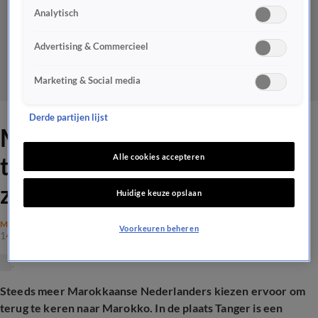
Analytisch
Advertising & Commercieel
Marketing & Social media
Derde partijen lijst
Marokkaanse Nederlanders
terug naar Marokko: 'Dat
Alle cookies accepteren
zou wel heel jammer zijn'
Huidige keuze opslaan
MAATSCHAPPIJ
Voorkeuren beheren
14 jan 2026, 20:02
Steeds meer Marokkaanse Nederlanders kiezen ervoor om
terug te keren naar Marokko. In de plaats Tanger is een