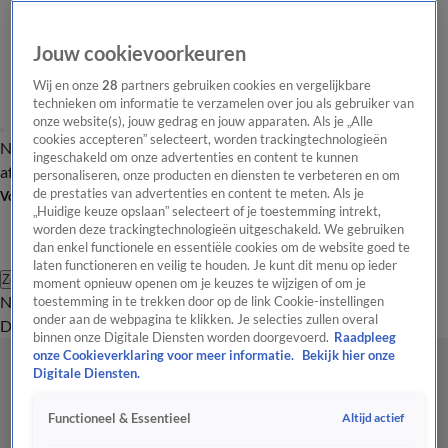
Jouw cookievoorkeuren
Wij en onze
28
partners gebruiken cookies en vergelijkbare
technieken om informatie te verzamelen over jou als gebruiker van
onze website(s), jouw gedrag en jouw apparaten. Als je „Alle
cookies accepteren” selecteert, worden trackingtechnologieën
Nieuws van de Dag
Opinie van de Dag
Laatste
Onze categorieën
ingeschakeld om onze advertenties en content te kunnen
aflevering
Video's
Nieuws van de Dag Podcast
personaliseren, onze producten en diensten te verbeteren en om
de prestaties van advertenties en content te meten. Als je
Volg Nieuws van de Dag
„Huidige keuze opslaan” selecteert of je toestemming intrekt,
worden deze trackingtechnologieën uitgeschakeld. We gebruiken
dan enkel functionele en essentiële cookies om de website goed te
laten functioneren en veilig te houden. Je kunt dit menu op ieder
Zoeken
moment opnieuw openen om je keuzes te wijzigen of om je
Nieuws van de Dag
Opinie van de
toestemming in te trekken door op de link Cookie-instellingen
onder aan de webpagina te klikken. Je selecties zullen overal
Dag
Video's
Uitzendingen
Podcast
Panel
Contact
binnen onze Digitale Diensten worden doorgevoerd.
Raadpleeg
onze Cookieverklaring voor meer informatie.
Bekijk hier onze
Digitale Diensten.
Altijd actief
Functioneel & Essentieel