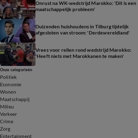
Onrust na WK-wedstrijd Marokko: 'Dit is een
maatschappelijk probleem'
Duizenden huishoudens in Tilburg tijdelijk
afgesloten van stroom: 'Derdewereldland'
Vrees voor rellen rond wedstrijd Marokko:
'Heeft niets met Marokkanen te maken'
Onze categorieën
Politiek
Economie
Wonen
Maatschappij
Milieu
Verkeer
Crime
Zorg
Entertainment