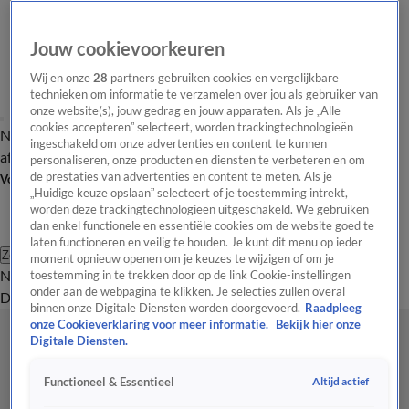
Jouw cookievoorkeuren
Wij en onze
28
partners gebruiken cookies en vergelijkbare
technieken om informatie te verzamelen over jou als gebruiker van
onze website(s), jouw gedrag en jouw apparaten. Als je „Alle
cookies accepteren” selecteert, worden trackingtechnologieën
Nieuws van de Dag
Opinie van de Dag
Laatste
Onze categorieën
ingeschakeld om onze advertenties en content te kunnen
aflevering
Video's
Nieuws van de Dag Podcast
personaliseren, onze producten en diensten te verbeteren en om
de prestaties van advertenties en content te meten. Als je
Volg Nieuws van de Dag
„Huidige keuze opslaan” selecteert of je toestemming intrekt,
worden deze trackingtechnologieën uitgeschakeld. We gebruiken
dan enkel functionele en essentiële cookies om de website goed te
laten functioneren en veilig te houden. Je kunt dit menu op ieder
Zoeken
moment opnieuw openen om je keuzes te wijzigen of om je
Nieuws van de Dag
Opinie van de
toestemming in te trekken door op de link Cookie-instellingen
onder aan de webpagina te klikken. Je selecties zullen overal
Dag
Video's
Uitzendingen
Podcast
Panel
Contact
binnen onze Digitale Diensten worden doorgevoerd.
Raadpleeg
onze Cookieverklaring voor meer informatie.
Bekijk hier onze
Digitale Diensten.
Altijd actief
Functioneel & Essentieel