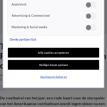
Analytisch
Advertising & Commercieel
Marketing & Social media
Derde partijen lijst
Telefoontje van Trump aan
FIFA voedt verdenkingen van
Alle cookies accepteren
corruptie: 'Bizar'
Huidige keuze opslaan
SPORT
Voorkeuren beheren
6 juli 2026, 19:02
De voetbalrel van het jaar: een rode kaart voor de sterspeler
van het Amerikaanse voetbalteam wordt ingetrokken na een