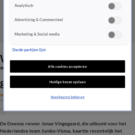
Analytisch
Advertising & Commercieel
Marketing & Social media
Derde partijen lijst
Wielrenners zijn flinterdun:
"Het moet niet ten koste
Alle cookies accepteren
gaan van je gezondheid"
Huidige keuze opslaan
SPORT
Voorkeuren beheren
11 juli 2025, 18:49
De Deense renner Jonas Vingegaard, die uitkomt voor het
Nederlandse team Jumbo-Visma, kaartte recentelijk het