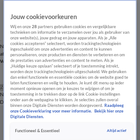
Jouw cookievoorkeuren
Wij en onze
28
partners gebruiken cookies en vergelijkbare
technieken om informatie te verzamelen over jou als gebruiker van
onze website(s), jouw gedrag en jouw apparaten. Als je „Alle
cookies accepteren” selecteert, worden trackingtechnologieën
Nieuws van de Dag
Opinie van de Dag
Laatste
Onze categorieën
ingeschakeld om onze advertenties en content te kunnen
aflevering
Video's
Nieuws van de Dag Podcast
personaliseren, onze producten en diensten te verbeteren en om
de prestaties van advertenties en content te meten. Als je
Volg Nieuws van de Dag
„Huidige keuze opslaan” selecteert of je toestemming intrekt,
worden deze trackingtechnologieën uitgeschakeld. We gebruiken
dan enkel functionele en essentiële cookies om de website goed te
laten functioneren en veilig te houden. Je kunt dit menu op ieder
Zoeken
moment opnieuw openen om je keuzes te wijzigen of om je
Nieuws van de Dag
Opinie van de
toestemming in te trekken door op de link Cookie-instellingen
onder aan de webpagina te klikken. Je selecties zullen overal
Dag
Video's
Uitzendingen
Podcast
Panel
Contact
binnen onze Digitale Diensten worden doorgevoerd.
Raadpleeg
onze Cookieverklaring voor meer informatie.
Bekijk hier onze
Digitale Diensten.
Altijd actief
Functioneel & Essentieel