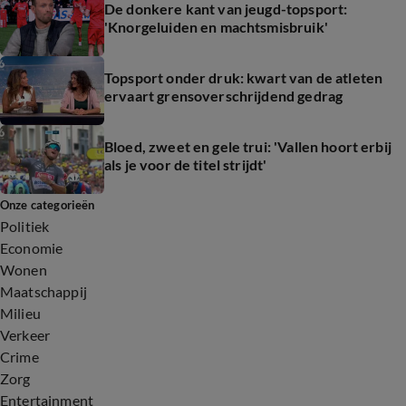
De donkere kant van jeugd-topsport:
'Knorgeluiden en machtsmisbruik'
Topsport onder druk: kwart van de atleten
ervaart grensoverschrijdend gedrag
Bloed, zweet en gele trui: 'Vallen hoort erbij
als je voor de titel strijdt'
Onze categorieën
Politiek
Economie
Wonen
Maatschappij
Milieu
Verkeer
Crime
Zorg
Entertainment