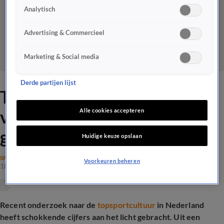
Analytisch
Advertising & Commercieel
Marketing & Social media
Derde partijen lijst
Topsport onder druk: kwart
van de atleten ervaart
Alle cookies accepteren
grensoverschrijdend gedrag
Huidige keuze opslaan
SPORT
Voorkeuren beheren
18 juni 2025, 19:02
Recent onderzoek naar de
topsportcultuur
in Nederland
heeft schokkende cijfers aan het licht gebracht. Uit een