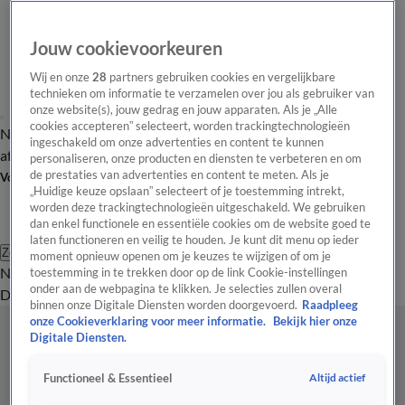
Jouw cookievoorkeuren
Wij en onze
28
partners gebruiken cookies en vergelijkbare
technieken om informatie te verzamelen over jou als gebruiker van
onze website(s), jouw gedrag en jouw apparaten. Als je „Alle
cookies accepteren” selecteert, worden trackingtechnologieën
Nieuws van de Dag
Opinie van de Dag
Laatste
Onze categorieën
ingeschakeld om onze advertenties en content te kunnen
aflevering
Video's
Nieuws van de Dag Podcast
personaliseren, onze producten en diensten te verbeteren en om
de prestaties van advertenties en content te meten. Als je
Volg Nieuws van de Dag
„Huidige keuze opslaan” selecteert of je toestemming intrekt,
worden deze trackingtechnologieën uitgeschakeld. We gebruiken
dan enkel functionele en essentiële cookies om de website goed te
laten functioneren en veilig te houden. Je kunt dit menu op ieder
Zoeken
moment opnieuw openen om je keuzes te wijzigen of om je
Nieuws van de Dag
Opinie van de
toestemming in te trekken door op de link Cookie-instellingen
onder aan de webpagina te klikken. Je selecties zullen overal
Dag
Video's
Uitzendingen
Podcast
Panel
Contact
binnen onze Digitale Diensten worden doorgevoerd.
Raadpleeg
onze Cookieverklaring voor meer informatie.
Bekijk hier onze
Digitale Diensten.
Altijd actief
Functioneel & Essentieel