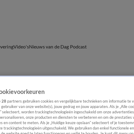
evering
Video's
Nieuws van de Dag Podcast
ast
Panel
Contact
ookievoorkeuren
e
28
partners gebruiken cookies en vergelijkbare technieken om informatie te
s gebruiker van onze website(s), jouw gedrag en jouw apparaten. Als je „Alle co
” selecteert, worden trackingtechnologieën ingeschakeld om onze advertenties
personaliseren, onze producten en diensten te verbeteren en om de prestaties 
s en content te meten. Als je „Huidige keuze opslaan” selecteert of je toestemm
e trackingtechnologieën uitgeschakeld. We gebruiken dan enkel functionele en
de website goed te laten functioneren en veilig te houden. Je kunt dit menu op