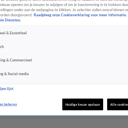
ieuw openen om je keuzes te wijzigen of om je toestemming in te trekken door
ellingen onder aan de webpagina te klikken. Je selecties zullen overal binnen o
orden doorgevoerd.
Raadpleeg onze Cookieverklaring voor meer informatie.
ale Diensten.
eel & Essentieel
sch
sing & Commercieel
ng & Social media
jen lijst
en beheren
Huidige keuze opslaan
Alle cookie