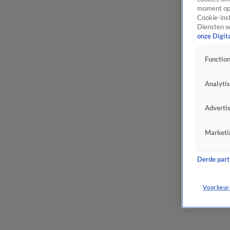
moment opn
Cookie-inst
Diensten w
onze Digit
Function
Analyti
Adverti
Marketi
Derde parti
Voorkeur