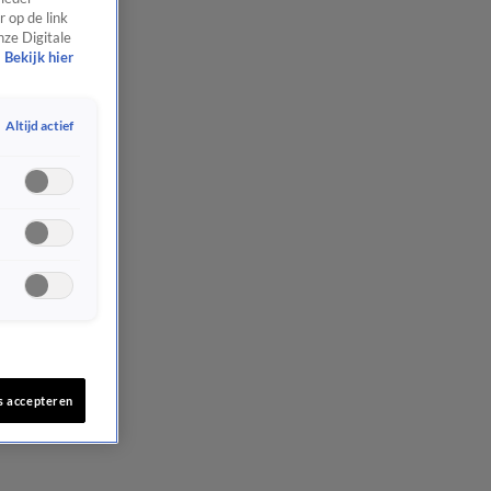
 op de link
nze Digitale
Bekijk hier
Altijd actief
s accepteren