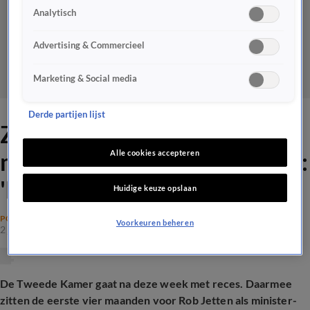
Analytisch
Advertising & Commercieel
Marketing & Social media
Derde partijen lijst
Zo verliepen de eerste vier
maanden van kabinet-Jetten:
Alle cookies accepteren
'Het is een hels karwei'
Huidige keuze opslaan
POLITIEK
Voorkeuren beheren
2 juli 2026, 18:50
De Tweede Kamer gaat na deze week met reces. Daarmee
zitten de eerste vier maanden voor Rob Jetten als minister-