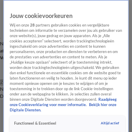
Jouw cookievoorkeuren
Wij en onze
28
partners gebruiken cookies en vergelijkbare
technieken om informatie te verzamelen over jou als gebruiker van
onze website(s), jouw gedrag en jouw apparaten. Als je „Alle
cookies accepteren” selecteert, worden trackingtechnologieën
Nieuws van de Dag
Opinie van de Dag
Laatste
Onze categorieën
ingeschakeld om onze advertenties en content te kunnen
aflevering
Video's
Nieuws van de Dag Podcast
personaliseren, onze producten en diensten te verbeteren en om
de prestaties van advertenties en content te meten. Als je
Volg Nieuws van de Dag
„Huidige keuze opslaan” selecteert of je toestemming intrekt,
worden deze trackingtechnologieën uitgeschakeld. We gebruiken
dan enkel functionele en essentiële cookies om de website goed te
laten functioneren en veilig te houden. Je kunt dit menu op ieder
Zoeken
moment opnieuw openen om je keuzes te wijzigen of om je
Nieuws van de Dag
Opinie van de
toestemming in te trekken door op de link Cookie-instellingen
onder aan de webpagina te klikken. Je selecties zullen overal
Dag
Video's
Uitzendingen
Podcast
Panel
Contact
binnen onze Digitale Diensten worden doorgevoerd.
Raadpleeg
onze Cookieverklaring voor meer informatie.
Bekijk hier onze
Digitale Diensten.
Altijd actief
Functioneel & Essentieel