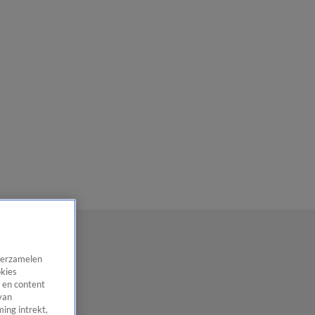
 verzamelen
okies
 en content
van
ing intrekt,