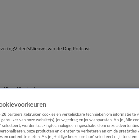
evering
Video's
Nieuws van de Dag Podcast
ast
Panel
Contact
ookievoorkeuren
e
28
partners gebruiken cookies en vergelijkbare technieken om informatie te
s gebruiker van onze website(s), jouw gedrag en jouw apparaten. Als je „Alle co
” selecteert, worden trackingtechnologieën ingeschakeld om onze advertenties
personaliseren, onze producten en diensten te verbeteren en om de prestaties 
s en content te meten. Als je „Huidige keuze opslaan” selecteert of je toestemm