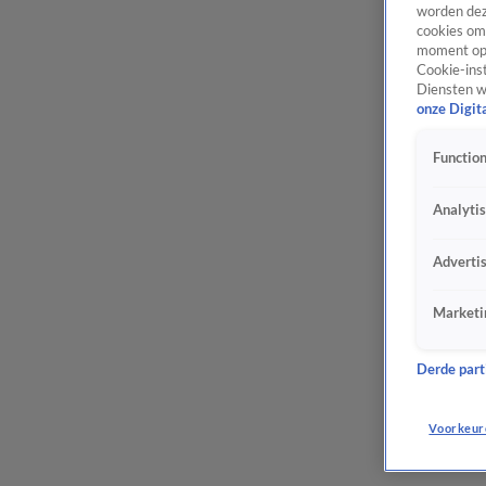
worden dez
cookies om 
moment opn
Cookie-inst
Diensten w
onze Digit
Function
Analyti
Adverti
Marketi
Derde parti
Voorkeur