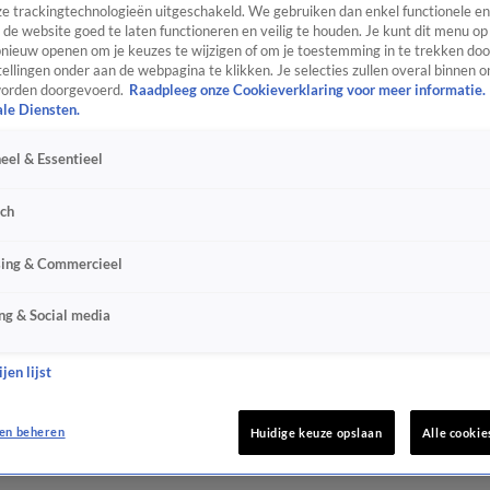
e trackingtechnologieën uitgeschakeld. We gebruiken dan enkel functionele en
de website goed te laten functioneren en veilig te houden. Je kunt dit menu op
ieuw openen om je keuzes te wijzigen of om je toestemming in te trekken door
ellingen onder aan de webpagina te klikken. Je selecties zullen overal binnen o
orden doorgevoerd.
Raadpleeg onze Cookieverklaring voor meer informatie.
ale Diensten.
eel & Essentieel
sch
sing & Commercieel
ng & Social media
jen lijst
en beheren
Huidige keuze opslaan
Alle cookie