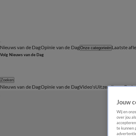
Nieuws van de Dag
Opinie van de Dag
Laatste afl
Onze categorieën
Volg Nieuws van de Dag
Zoeken
Nieuws van de Dag
Opinie van de Dag
Video's
Uitzendingen
Podc
Jouw c
Wij en onz
over jou al
accepteren
te kunnen 
advertentie