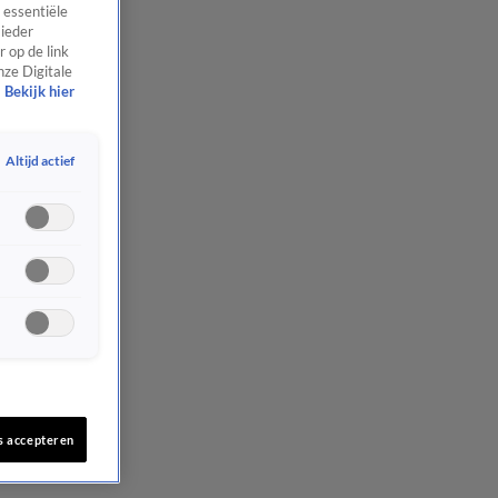
 essentiële
 ieder
 op de link
nze Digitale
Bekijk hier
Altijd actief
s accepteren