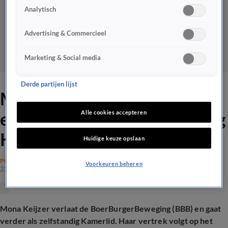
Analytisch
Advertising & Commercieel
Marketing & Social media
Derde partijen lijst
Mona Keijzer stopt bij BBB
en gaat verder als zelfstandig
Alle cookies accepteren
Kamerlid
Huidige keuze opslaan
POLITIEK
Voorkeuren beheren
23 feb 2026, 19:42
Mona Keijzer verlaat de BoerBurgerBeweging (BBB) en gaat
verder als zelfstandig Kamerlid. Haar vertrek volgt op het