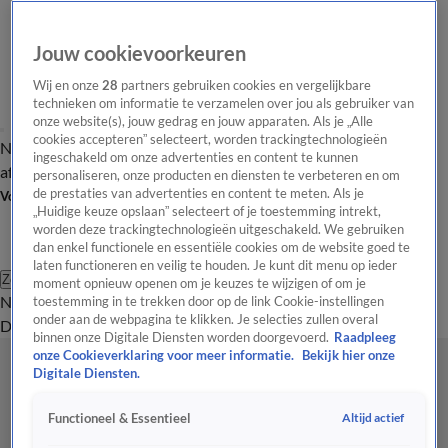
Jouw cookievoorkeuren
Wij en onze
28
partners gebruiken cookies en vergelijkbare
technieken om informatie te verzamelen over jou als gebruiker van
onze website(s), jouw gedrag en jouw apparaten. Als je „Alle
cookies accepteren” selecteert, worden trackingtechnologieën
Nieuws van de Dag
Opinie van de Dag
Laatste
Onze categorieën
ingeschakeld om onze advertenties en content te kunnen
aflevering
Video's
Nieuws van de Dag Podcast
personaliseren, onze producten en diensten te verbeteren en om
de prestaties van advertenties en content te meten. Als je
Volg Nieuws van de Dag
„Huidige keuze opslaan” selecteert of je toestemming intrekt,
worden deze trackingtechnologieën uitgeschakeld. We gebruiken
dan enkel functionele en essentiële cookies om de website goed te
laten functioneren en veilig te houden. Je kunt dit menu op ieder
Zoeken
moment opnieuw openen om je keuzes te wijzigen of om je
Nieuws van de Dag
Opinie van de
toestemming in te trekken door op de link Cookie-instellingen
onder aan de webpagina te klikken. Je selecties zullen overal
Dag
Video's
Uitzendingen
Podcast
Panel
Contact
binnen onze Digitale Diensten worden doorgevoerd.
Raadpleeg
onze Cookieverklaring voor meer informatie.
Bekijk hier onze
Digitale Diensten.
Altijd actief
Functioneel & Essentieel