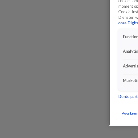
cookies om 
moment opn
Cookie-inst
Diensten w
onze Digit
Function
Analyti
Adverti
Marketi
Derde parti
Voorkeur