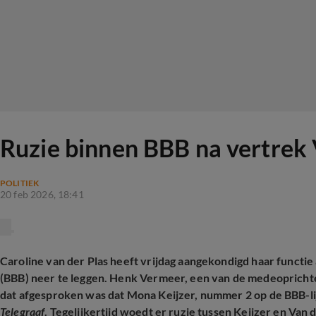
Ruzie binnen BBB na vertrek V
POLITIEK
20 feb 2026, 18:41
Caroline van der Plas heeft vrijdag aangekondigd haar functi
(BBB) neer te leggen. Henk Vermeer, een van de medeoprichters
dat afgesproken was dat Mona Keijzer, nummer 2 op de BBB-lij
Telegraaf
. Tegelijkertijd woedt er ruzie tussen Keijzer en Van d