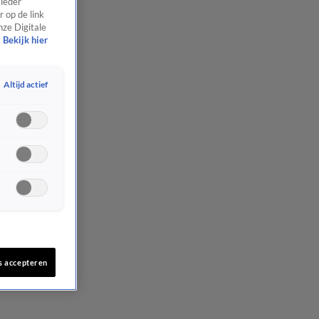
 ieder
 op de link
nze Digitale
Bekijk hier
Altijd actief
s accepteren