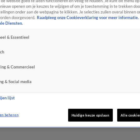
de website goed te laten functioneren en veilig te houden. Je kunt dit menu op
ieuw openen om je keuzes te wijzigen of om je toestemming in te trekken door
ellingen onder aan de webpagina te klikken. Je selecties zullen overal binnen o
orden doorgevoerd.
Raadpleeg onze Cookieverklaring voor meer informatie.
ale Diensten.
eel & Essentieel
sch
sing & Commercieel
ng & Social media
jen lijst
en beheren
Huidige keuze opslaan
Alle cookie