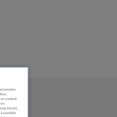
 verzamelen
okies
 en content
van
ing intrekt,
 essentiële