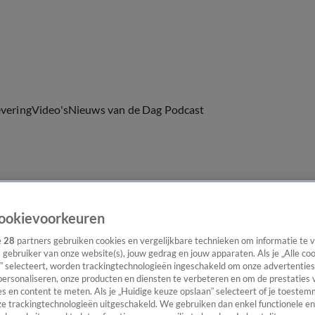
evering
Video's
Nieuws van de Dag Podcast
ast
Panel
Contact
ookievoorkeuren
e
28
partners gebruiken cookies en vergelijkbare technieken om informatie te
s gebruiker van onze website(s), jouw gedrag en jouw apparaten. Als je „Alle co
” selecteert, worden trackingtechnologieën ingeschakeld om onze advertenties
personaliseren, onze producten en diensten te verbeteren en om de prestaties 
s en content te meten. Als je „Huidige keuze opslaan” selecteert of je toestemm
e trackingtechnologieën uitgeschakeld. We gebruiken dan enkel functionele en