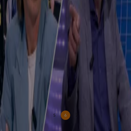
Ondernemer bedenkt manier om langs milieuzones te werken
15 juni, 19:26
Wierd Duk: ‘Dit overkomt de rest van Europa ook als er geen paal en perk wordt gesteld'
11 juni, 19:36
Nausicaa Marbe: 'Gemeenten hebben geen zicht op wat hun burgers nodig hebben'
10 juni, 19:40
Wierd Duk: ‘Elke vorm van Europese trots, mannelijkheid of traditie wordt meteen in de
extreem-rechtse hoek geduwd.’
9 juni, 19:35
Vliegaso' binnenkort op zwarte lijst, alleen privacy is een probleem
9 juni, 19:23
Shashi Roopram: 'Arbeidsmigranten zijn grote bedreiging voor Nederlandse taal'
8 juni, 19:24
Ingrid Michon-Derkzen en Martin Visser schuiven maandagavond aan bij Nieuws van de
Dag
8 juni, 15:59
5
6
7