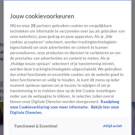
Jouw cookievoorkeuren
Wij en onze
28
partners gebruiken cookies en vergelijkbare
technieken om informatie te verzamelen over jou als gebruiker van
onze website(s), jouw gedrag en jouw apparaten. Als je „Alle
cookies accepteren” selecteert, worden trackingtechnologieën
Nieuws van de Dag
Opinie van de Dag
Laatste
Onze categorieën
ingeschakeld om onze advertenties en content te kunnen
aflevering
Video's
Nieuws van de Dag Podcast
personaliseren, onze producten en diensten te verbeteren en om
de prestaties van advertenties en content te meten. Als je
Volg Nieuws van de Dag
„Huidige keuze opslaan” selecteert of je toestemming intrekt,
worden deze trackingtechnologieën uitgeschakeld. We gebruiken
dan enkel functionele en essentiële cookies om de website goed te
laten functioneren en veilig te houden. Je kunt dit menu op ieder
Zoeken
moment opnieuw openen om je keuzes te wijzigen of om je
Nieuws van de Dag
Opinie van de
toestemming in te trekken door op de link Cookie-instellingen
onder aan de webpagina te klikken. Je selecties zullen overal
Dag
Video's
Uitzendingen
Podcast
Panel
Contact
Maatschappij
binnen onze Digitale Diensten worden doorgevoerd.
Raadpleeg
onze Cookieverklaring voor meer informatie.
Bekijk hier onze
Maatschappelijk nieuws besproken in Nieuws van de Dag.
Digitale Diensten.
Maatschappij
Altijd actief
Functioneel & Essentieel
Lale Gül over eerste vrouwelijke scheids bij Oranjewedstrijd: 'Hoop de volgende keer
weer'