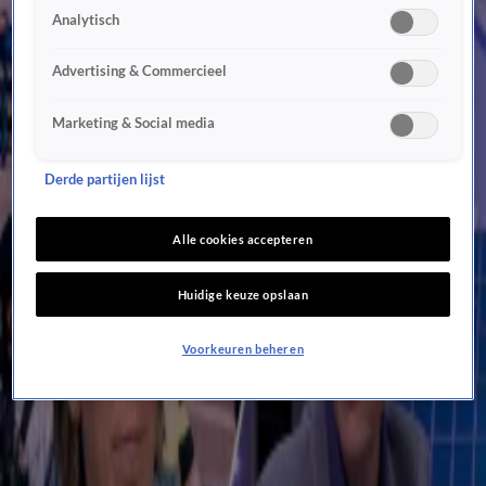
Analytisch
26 juni, 19:25
Wat Nederland kan leren van Brexit: 'We hebben het hier over polarisatie, maar daar...'
Advertising & Commercieel
25 juni, 19:24
Moslimorganisaties geven niet thuis bij groot onderzoek naar seksueel
Marketing & Social media
grensoverschrijdend gedrag
25 juni, 19:24
Derde partijen lijst
Vakbond in verzet tegen bezuinigingen: 'Dit raakt ons allemaal'
25 juni, 19:23
Alle witte mannen naar achteren? 'Sophie Straat discrimineert op huidskleur en geslacht'
Alle cookies accepteren
24 juni, 19:43
NAVO onder druk: Rutte in gesprek met Trump
Huidige keuze opslaan
24 juni, 18:43
Stroomprijzen schieten omhoog: 'Dit wordt alleen maar erger'
Voorkeuren beheren
24 juni, 18:42
Frietverbod in Haarlemse wijk? 'Blijf van mijn friet af!'
19 juni, 19:13
Uitzending Nieuws van de Dag, dinsdag 16 juni
17 juni, 09:29