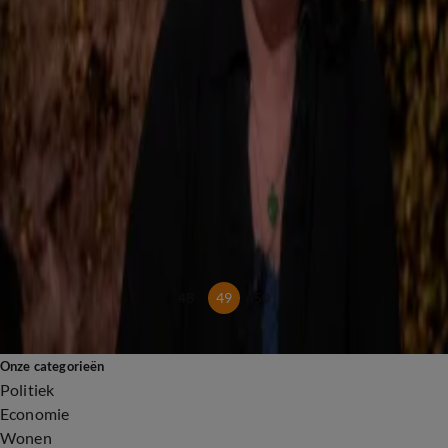
'Turkse Nederlanders die Erdogan steunen moeten terug naar Turkije'
27 mrt 2025, 19:18
'Door de toeslagenaffaire is onze familie uit elkaar gevallen'
27 mrt 2025, 19:14
Discussie over dierentuinen: moeten wilde dieren weg?
27 mrt 2025, 19:03
'Ik maak mij zorgen over de groei van de orthodoxe islam'
26 mrt 2025, 19:31
'Volkomen waanzin dat VS Groenland wil kopen'
26 mrt 2025, 19:15
Dreiging uit Rusland: investeren in defensie of niet?
26 mrt 2025, 19:15
48
49
50
Onze categorieën
Politiek
Economie
Wonen