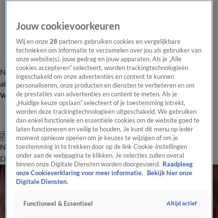
Jouw cookievoorkeuren
Wij en onze
28
partners gebruiken cookies en vergelijkbare
technieken om informatie te verzamelen over jou als gebruiker van
onze website(s), jouw gedrag en jouw apparaten. Als je „Alle
cookies accepteren” selecteert, worden trackingtechnologieën
Nieuws van de Dag
Opinie van de Dag
Laatste
Onze categorieën
ingeschakeld om onze advertenties en content te kunnen
aflevering
Video's
Nieuws van de Dag Podcast
personaliseren, onze producten en diensten te verbeteren en om
de prestaties van advertenties en content te meten. Als je
Volg Nieuws van de Dag
„Huidige keuze opslaan” selecteert of je toestemming intrekt,
worden deze trackingtechnologieën uitgeschakeld. We gebruiken
dan enkel functionele en essentiële cookies om de website goed te
laten functioneren en veilig te houden. Je kunt dit menu op ieder
Zoeken
moment opnieuw openen om je keuzes te wijzigen of om je
Nieuws van de Dag
Opinie van de
toestemming in te trekken door op de link Cookie-instellingen
onder aan de webpagina te klikken. Je selecties zullen overal
Dag
Video's
Uitzendingen
Podcast
Panel
Contact
Maatschappij
binnen onze Digitale Diensten worden doorgevoerd.
Raadpleeg
onze Cookieverklaring voor meer informatie.
Bekijk hier onze
Maatschappelijk nieuws besproken in Nieuws van de Dag.
Digitale Diensten.
Maatschappij
Altijd actief
Functioneel & Essentieel
Mazelen grijpen om zich heen: moet er een vaccinatieplicht komen?
2 apr 2025, 19:09