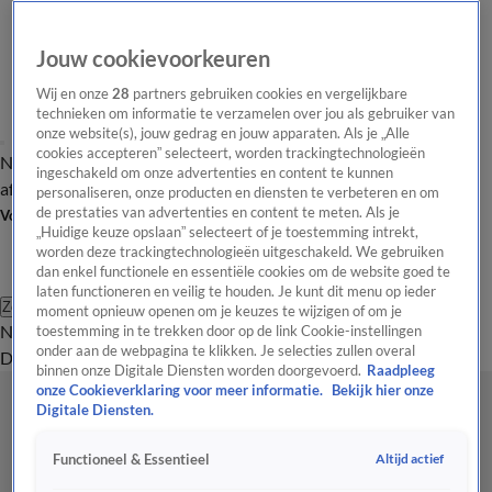
Jouw cookievoorkeuren
Wij en onze
28
partners gebruiken cookies en vergelijkbare
technieken om informatie te verzamelen over jou als gebruiker van
onze website(s), jouw gedrag en jouw apparaten. Als je „Alle
cookies accepteren” selecteert, worden trackingtechnologieën
Nieuws van de Dag
Opinie van de Dag
Laatste
Onze categorieën
ingeschakeld om onze advertenties en content te kunnen
aflevering
Video's
Nieuws van de Dag Podcast
personaliseren, onze producten en diensten te verbeteren en om
de prestaties van advertenties en content te meten. Als je
Volg Nieuws van de Dag
„Huidige keuze opslaan” selecteert of je toestemming intrekt,
worden deze trackingtechnologieën uitgeschakeld. We gebruiken
dan enkel functionele en essentiële cookies om de website goed te
laten functioneren en veilig te houden. Je kunt dit menu op ieder
Zoeken
moment opnieuw openen om je keuzes te wijzigen of om je
Nieuws van de Dag
Opinie van de
toestemming in te trekken door op de link Cookie-instellingen
onder aan de webpagina te klikken. Je selecties zullen overal
Dag
Video's
Uitzendingen
Podcast
Panel
Contact
binnen onze Digitale Diensten worden doorgevoerd.
Raadpleeg
onze Cookieverklaring voor meer informatie.
Bekijk hier onze
Digitale Diensten.
Altijd actief
Functioneel & Essentieel