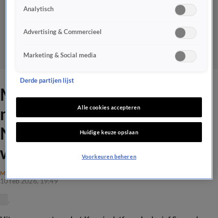
Analytisch
Advertising & Commercieel
Marketing & Social media
Derde partijen lijst
Moslimjongeren hebben
moeite met opgroeien in
Alle cookies accepteren
Nederland: 'Dit verbaast me
Huidige keuze opslaan
wel'
Voorkeuren beheren
MAATSCHAPPIJ
10 feb 2026, 19:49