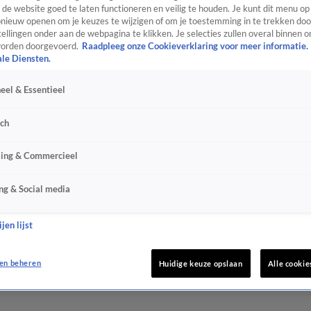
de website goed te laten functioneren en veilig te houden. Je kunt dit menu op
ieuw openen om je keuzes te wijzigen of om je toestemming in te trekken door
ellingen onder aan de webpagina te klikken. Je selecties zullen overal binnen o
orden doorgevoerd.
Raadpleeg onze Cookieverklaring voor meer informatie.
ale Diensten.
eel & Essentieel
sch
sing & Commercieel
ng & Social media
jen lijst
en beheren
Huidige keuze opslaan
Alle cookie