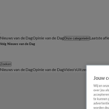
Nieuws van de Dag
Opinie van de Dag
Laatste afl
Onze categorieën
Volg Nieuws van de Dag
Zoeken
Nieuws van de Dag
Opinie van de Dag
Video's
Uitzendingen
Podc
Jouw c
Wij en onz
over jou al
accepteren
te kunnen 
advertentie
worden dez