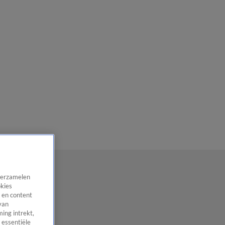
 verzamelen
okies
 en content
van
ing intrekt,
 essentiële