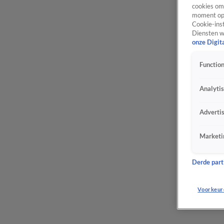
cookies om 
moment opn
Cookie-inst
Diensten w
onze Digit
Function
Analyti
Adverti
Marketi
Derde parti
Voorkeur