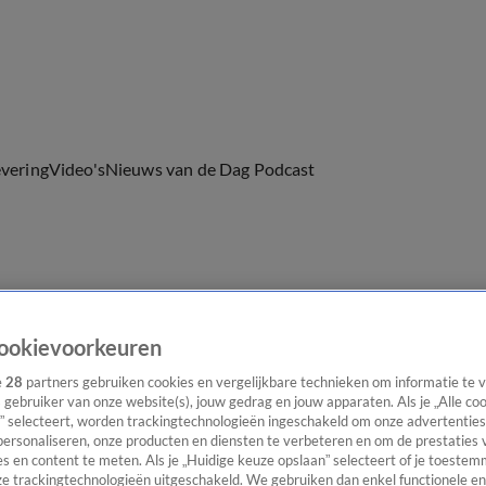
evering
Video's
Nieuws van de Dag Podcast
ast
Panel
Contact
ookievoorkeuren
e
28
partners gebruiken cookies en vergelijkbare technieken om informatie te
s gebruiker van onze website(s), jouw gedrag en jouw apparaten. Als je „Alle co
” selecteert, worden trackingtechnologieën ingeschakeld om onze advertenties
personaliseren, onze producten en diensten te verbeteren en om de prestaties 
s en content te meten. Als je „Huidige keuze opslaan” selecteert of je toestemm
e trackingtechnologieën uitgeschakeld. We gebruiken dan enkel functionele en