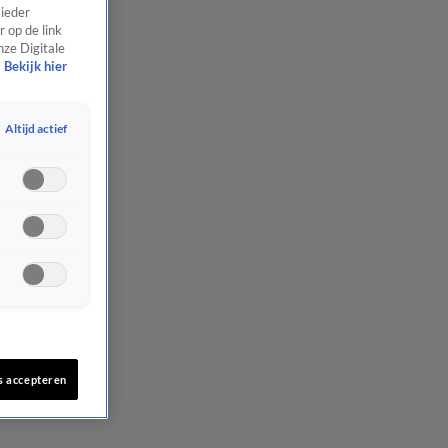
 ieder
 op de link
nze Digitale
Bekijk hier
Altijd actief
s accepteren