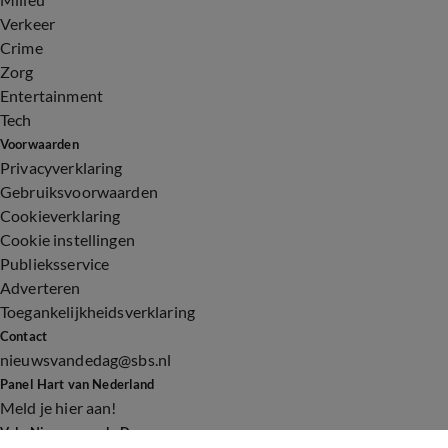
Verkeer
Crime
Zorg
Entertainment
Tech
Voorwaarden
Privacyverklaring
Gebruiksvoorwaarden
Cookieverklaring
Cookie instellingen
Publieksservice
Adverteren
Toegankelijkheidsverklaring
Contact
nieuwsvandedag@sbs.nl
Panel Hart van Nederland
Meld je hier aan!
Volg Nieuws van de Dag