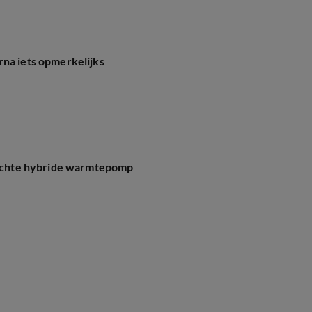
rna iets opmerkelijks
plichte hybride warmtepomp