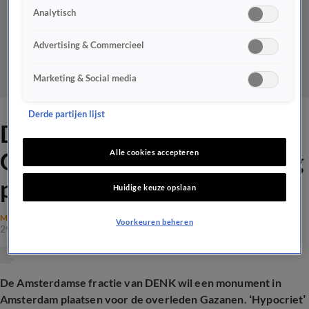
Analytisch
Advertising & Commercieel
Marketing & Social media
Derde partijen lijst
DENK wil monument voor
Gaza in Amsterdam: 'Onzalig
Alle cookies accepteren
plan'
Huidige keuze opslaan
MAATSCHAPPIJ
Voorkeuren beheren
29 jan 2026, 09:08
De Amsterdamse fractie van DENK wil een monument in
Amsterdam plaatsen voor de overleden Gazanen. ‘Hypocriet’