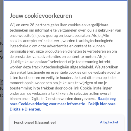
Jouw cookievoorkeuren
Wij en onze
28
partners gebruiken cookies en vergelijkbare
technieken om informatie te verzamelen over jou als gebruiker van
onze website(s), jouw gedrag en jouw apparaten. Als je „Alle
cookies accepteren” selecteert, worden trackingtechnologieën
Nieuws van de Dag
Opinie van de Dag
Laatste
Onze categorieën
ingeschakeld om onze advertenties en content te kunnen
aflevering
Video's
Nieuws van de Dag Podcast
personaliseren, onze producten en diensten te verbeteren en om
de prestaties van advertenties en content te meten. Als je
Volg Nieuws van de Dag
„Huidige keuze opslaan” selecteert of je toestemming intrekt,
worden deze trackingtechnologieën uitgeschakeld. We gebruiken
dan enkel functionele en essentiële cookies om de website goed te
laten functioneren en veilig te houden. Je kunt dit menu op ieder
Zoeken
moment opnieuw openen om je keuzes te wijzigen of om je
Nieuws van de Dag
Opinie van de
toestemming in te trekken door op de link Cookie-instellingen
onder aan de webpagina te klikken. Je selecties zullen overal
Dag
Video's
Uitzendingen
Podcast
Panel
Contact
binnen onze Digitale Diensten worden doorgevoerd.
Raadpleeg
onze Cookieverklaring voor meer informatie.
Bekijk hier onze
Digitale Diensten.
Altijd actief
Functioneel & Essentieel