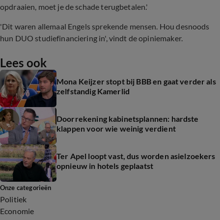
opdraaien, moet je de schade terugbetalen.'
'Dit waren allemaal Engels sprekende mensen. Hou desnoods
hun DUO studiefinanciering in', vindt de opiniemaker.
Lees ook
Mona Keijzer stopt bij BBB en gaat verder als
zelfstandig Kamerlid
Doorrekening kabinetsplannen: hardste
klappen voor wie weinig verdient
Ter Apel loopt vast, dus worden asielzoekers
opnieuw in hotels geplaatst
Onze categorieën
Politiek
Economie