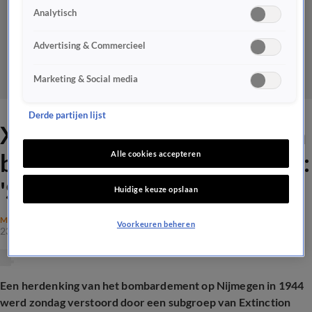
Analytisch
Advertising & Commercieel
Marketing & Social media
Derde partijen lijst
XR verstoort herdenking van
bombardement op Nijmegen:
Alle cookies accepteren
'Schandalig'
Huidige keuze opslaan
MAATSCHAPPIJ
Voorkeuren beheren
23 feb 2026, 19:48
Een herdenking van het bombardement op Nijmegen in 1944
werd zondag verstoord door een subgroep van Extinction