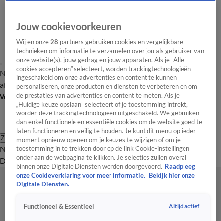
Jouw cookievoorkeuren
Wij en onze
28
partners gebruiken cookies en vergelijkbare
technieken om informatie te verzamelen over jou als gebruiker van
onze website(s), jouw gedrag en jouw apparaten. Als je „Alle
cookies accepteren” selecteert, worden trackingtechnologieën
Nieuws van de Dag
Opinie van de Dag
Laatste
Onze categorieën
ingeschakeld om onze advertenties en content te kunnen
aflevering
Video's
Nieuws van de Dag Podcast
personaliseren, onze producten en diensten te verbeteren en om
de prestaties van advertenties en content te meten. Als je
Volg Nieuws van de Dag
„Huidige keuze opslaan” selecteert of je toestemming intrekt,
worden deze trackingtechnologieën uitgeschakeld. We gebruiken
dan enkel functionele en essentiële cookies om de website goed te
laten functioneren en veilig te houden. Je kunt dit menu op ieder
Zoeken
moment opnieuw openen om je keuzes te wijzigen of om je
Nieuws van de Dag
Opinie van de
toestemming in te trekken door op de link Cookie-instellingen
onder aan de webpagina te klikken. Je selecties zullen overal
Dag
Video's
Uitzendingen
Podcast
Panel
Contact
binnen onze Digitale Diensten worden doorgevoerd.
Raadpleeg
onze Cookieverklaring voor meer informatie.
Bekijk hier onze
Digitale Diensten.
Altijd actief
Functioneel & Essentieel