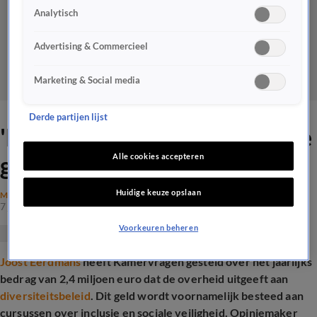
Analytisch
Advertising & Commercieel
Marketing & Social media
Derde partijen lijst
'Diversiteitscursussen zijn de
grootste waste of money'
Alle cookies accepteren
Huidige keuze opslaan
MAATSCHAPPIJ
7 juli 2025, 19:25
Voorkeuren beheren
Joost Eerdmans
heeft Kamervragen gesteld over het jaarlijks
bedrag van 2,4 miljoen euro dat de overheid uitgeeft aan
diversiteitsbeleid
. Dit geld wordt voornamelijk besteed aan
cursussen over inclusie en sociale veiligheid. Opiniemaker