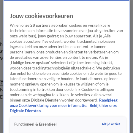
Jouw cookievoorkeuren
Wij en onze
28
partners gebruiken cookies en vergelijkbare
technieken om informatie te verzamelen over jou als gebruiker van
onze website(s), jouw gedrag en jouw apparaten. Als je „Alle
cookies accepteren” selecteert, worden trackingtechnologieën
Nieuws van de Dag
Opinie van de Dag
Laatste
Onze categorieën
ingeschakeld om onze advertenties en content te kunnen
aflevering
Video's
Nieuws van de Dag Podcast
personaliseren, onze producten en diensten te verbeteren en om
de prestaties van advertenties en content te meten. Als je
Volg Nieuws van de Dag
„Huidige keuze opslaan” selecteert of je toestemming intrekt,
worden deze trackingtechnologieën uitgeschakeld. We gebruiken
dan enkel functionele en essentiële cookies om de website goed te
laten functioneren en veilig te houden. Je kunt dit menu op ieder
Zoeken
moment opnieuw openen om je keuzes te wijzigen of om je
Nieuws van de Dag
Opinie van de
toestemming in te trekken door op de link Cookie-instellingen
onder aan de webpagina te klikken. Je selecties zullen overal
Dag
Video's
Uitzendingen
Podcast
Panel
Contact
binnen onze Digitale Diensten worden doorgevoerd.
Raadpleeg
onze Cookieverklaring voor meer informatie.
Bekijk hier onze
Digitale Diensten.
Altijd actief
Functioneel & Essentieel