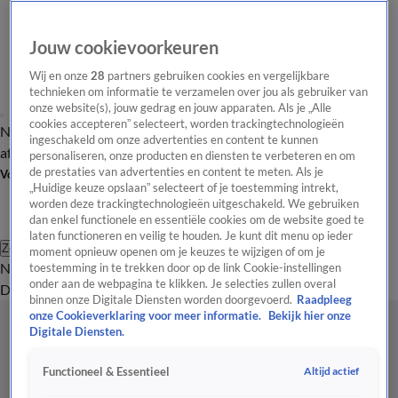
Jouw cookievoorkeuren
Wij en onze
28
partners gebruiken cookies en vergelijkbare
technieken om informatie te verzamelen over jou als gebruiker van
onze website(s), jouw gedrag en jouw apparaten. Als je „Alle
cookies accepteren” selecteert, worden trackingtechnologieën
Nieuws van de Dag
Opinie van de Dag
Laatste
Onze categorieën
ingeschakeld om onze advertenties en content te kunnen
aflevering
Video's
Nieuws van de Dag Podcast
personaliseren, onze producten en diensten te verbeteren en om
de prestaties van advertenties en content te meten. Als je
Volg Nieuws van de Dag
„Huidige keuze opslaan” selecteert of je toestemming intrekt,
worden deze trackingtechnologieën uitgeschakeld. We gebruiken
dan enkel functionele en essentiële cookies om de website goed te
laten functioneren en veilig te houden. Je kunt dit menu op ieder
Zoeken
moment opnieuw openen om je keuzes te wijzigen of om je
Nieuws van de Dag
Opinie van de
toestemming in te trekken door op de link Cookie-instellingen
onder aan de webpagina te klikken. Je selecties zullen overal
Dag
Video's
Uitzendingen
Podcast
Panel
Contact
binnen onze Digitale Diensten worden doorgevoerd.
Raadpleeg
onze Cookieverklaring voor meer informatie.
Bekijk hier onze
Digitale Diensten.
Altijd actief
Functioneel & Essentieel