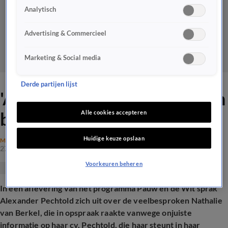
Analytisch
Advertising & Commercieel
Marketing & Social media
Derde partijen lijst
'Alexander Pechtold doet aan
betuttelracisme'
Alle cookies accepteren
Huidige keuze opslaan
MAATSCHAPPIJ
27 feb 2026, 20:07
Voorkeuren beheren
In een aflevering van het programma Pauw en de Wit sprak
Alexander Pechtold zich uit over de veelbesproken Nathalie
van Berkel, die in opspraak raakte vanwege onjuiste
informatie op haar cv. Pechtold, die haar steunt in haar