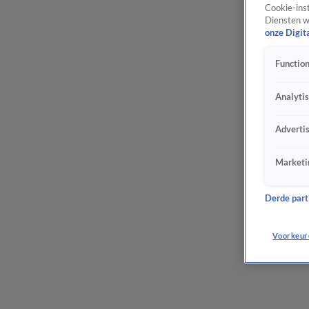
Cookie-inst
Diensten w
onze Digit
Function
Analyti
Adverti
Marketi
Derde parti
Voorkeur