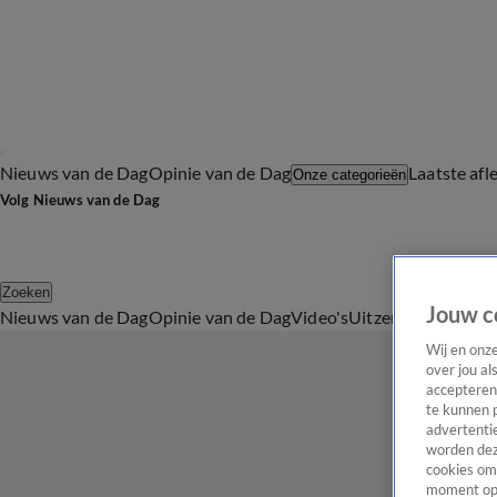
Nieuws van de Dag
Opinie van de Dag
Laatste afl
Onze categorieën
Volg Nieuws van de Dag
Zoeken
Jouw c
Nieuws van de Dag
Opinie van de Dag
Video's
Uitzendingen
Podc
Wij en onz
over jou al
accepteren
te kunnen 
advertentie
worden dez
cookies om 
moment opn