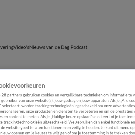
evering
Video's
Nieuws van de Dag Podcast
ookievoorkeuren
ast
Panel
Contact
e
28
partners gebruiken cookies en vergelijkbare technieken om informatie te
s gebruiker van onze website(s), jouw gedrag en jouw apparaten. Als je „Alle co
” selecteert, worden trackingtechnologieën ingeschakeld om onze advertenties
personaliseren, onze producten en diensten te verbeteren en om de prestaties 
s en content te meten. Als je „Huidige keuze opslaan” selecteert of je toestemm
e trackingtechnologieën uitgeschakeld. We gebruiken dan enkel functionele en
de website goed te laten functioneren en veilig te houden. Je kunt dit menu op
ieuw openen om je keuzes te wijzigen of om je toestemming in te trekken door