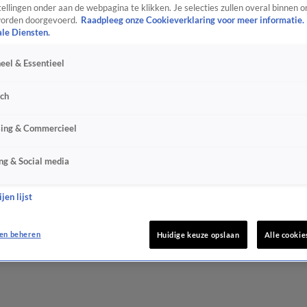
ellingen onder aan de webpagina te klikken. Je selecties zullen overal binnen o
orden doorgevoerd.
Raadpleeg onze Cookieverklaring voor meer informatie.
ale Diensten.
eel & Essentieel
sch
sing & Commercieel
ng & Social media
jen lijst
en beheren
Huidige keuze opslaan
Alle cookie