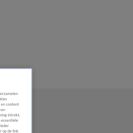
 verzamelen
okies
 en content
van
ing intrekt,
 essentiële
 ieder
 op de link