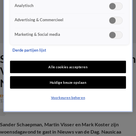
Analytisch
Advertising & Commercieel
Marketing & Social media
Derde partijen lijst
Sander Schaepman en Martin
Visser woensdag te gast in
Alle cookies accepteren
Nieuws van de Dag
Huidige keuze opslaan
ENTERTAINMENT
Voorkeuren beheren
13 mei 2026, 13:59
Sander Schaepman, Martin Visser en
Mark Koster zijn
woensdagavond te gast in Nieuws van de Dag. Nausicaa