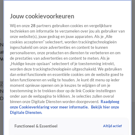
Jouw cookievoorkeuren
Wij en onze
28
partners gebruiken cookies en vergelijkbare
technieken om informatie te verzamelen over jou als gebruiker van
onze website(s), jouw gedrag en jouw apparaten. Als je „Alle
cookies accepteren” selecteert, worden trackingtechnologieën
Nieuws van de Dag
Opinie van de Dag
Laatste
Onze categorieën
ingeschakeld om onze advertenties en content te kunnen
aflevering
Video's
Nieuws van de Dag Podcast
personaliseren, onze producten en diensten te verbeteren en om
de prestaties van advertenties en content te meten. Als je
Volg Nieuws van de Dag
„Huidige keuze opslaan” selecteert of je toestemming intrekt,
worden deze trackingtechnologieën uitgeschakeld. We gebruiken
dan enkel functionele en essentiële cookies om de website goed te
laten functioneren en veilig te houden. Je kunt dit menu op ieder
Zoeken
moment opnieuw openen om je keuzes te wijzigen of om je
Nieuws van de Dag
Opinie van de
toestemming in te trekken door op de link Cookie-instellingen
onder aan de webpagina te klikken. Je selecties zullen overal
Dag
Video's
Uitzendingen
Podcast
Panel
Contact
binnen onze Digitale Diensten worden doorgevoerd.
Raadpleeg
onze Cookieverklaring voor meer informatie.
Bekijk hier onze
Digitale Diensten.
Altijd actief
Functioneel & Essentieel