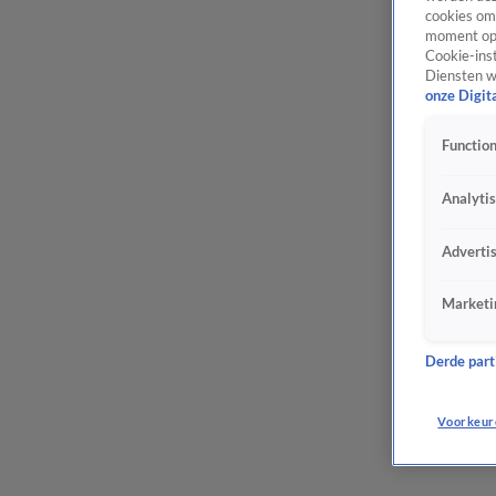
cookies om 
moment opn
Cookie-inst
Diensten w
onze Digit
Function
Analyti
Adverti
Marketi
Derde parti
Voorkeur