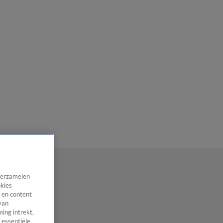
 verzamelen
okies
 en content
van
ing intrekt,
 essentiële