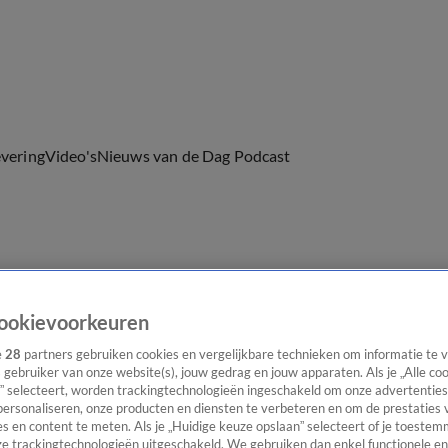
evering
Video's
Nieuws van de Dag Podcast
ast
Panel
Contact
ookievoorkeuren
e
28
partners gebruiken cookies en vergelijkbare technieken om informatie te
s gebruiker van onze website(s), jouw gedrag en jouw apparaten. Als je „Alle co
” selecteert, worden trackingtechnologieën ingeschakeld om onze advertenties
personaliseren, onze producten en diensten te verbeteren en om de prestaties 
s en content te meten. Als je „Huidige keuze opslaan” selecteert of je toestemm
e trackingtechnologieën uitgeschakeld. We gebruiken dan enkel functionele en