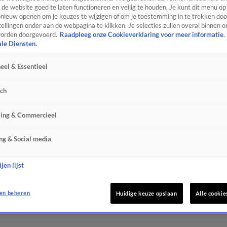
de website goed te laten functioneren en veilig te houden. Je kunt dit menu op
ieuw openen om je keuzes te wijzigen of om je toestemming in te trekken door
ellingen onder aan de webpagina te klikken. Je selecties zullen overal binnen o
orden doorgevoerd.
Raadpleeg onze Cookieverklaring voor meer informatie.
ale Diensten.
eel & Essentieel
sch
sing & Commercieel
ng & Social media
jen lijst
en beheren
Huidige keuze opslaan
Alle cookie