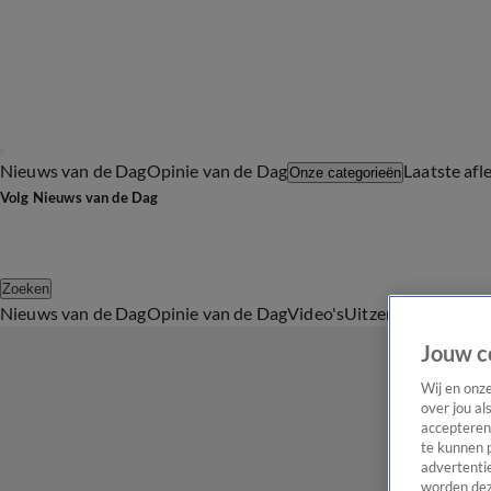
Nieuws van de Dag
Opinie van de Dag
Laatste afl
Onze categorieën
Volg Nieuws van de Dag
Zoeken
Nieuws van de Dag
Opinie van de Dag
Video's
Uitzendingen
Podc
Jouw c
Wij en onz
over jou al
accepteren
te kunnen 
advertentie
worden dez