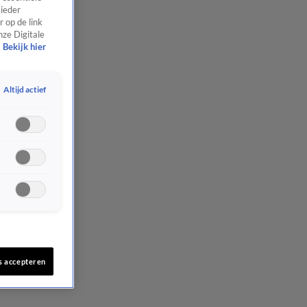
 ieder
 op de link
nze Digitale
Bekijk hier
Altijd actief
s accepteren