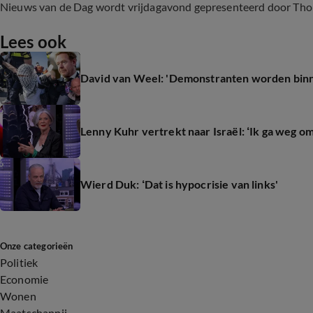
Nieuws van de Dag wordt vrijdagavond gepresenteerd door Thom
Lees ook
David van Weel: 'Demonstranten worden bin
Lenny Kuhr vertrekt naar Israël: ‘Ik ga weg om
Wierd Duk: ‘Dat is hypocrisie van links'
Onze categorieën
Politiek
Economie
Wonen
Maatschappij