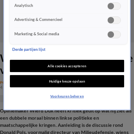
Analytisch
Advertising & Commercieel
Marketing & Social media
Derde partijen lijst
Wierd Duk: ‘Dat is hypocrisie
van links'
Alle cookies accepteren
Huidige keuze opslaan
POLITIEK
4 juni 2026, 19:33
Voorkeuren beheren
Opiniemaker Wierd Duk heeft kritiek geuit op wat hij ziet als
een dubbele moraal binnen linkse politieke en
maatschappelijke kringen. Aanleiding is de discussie rond
Donald Pols, voormalig directeur van Milieudefensie, wiens