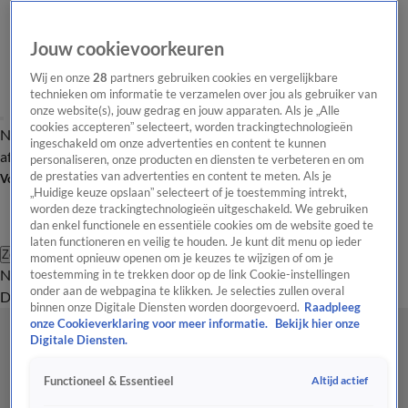
Jouw cookievoorkeuren
Wij en onze
28
partners gebruiken cookies en vergelijkbare
technieken om informatie te verzamelen over jou als gebruiker van
onze website(s), jouw gedrag en jouw apparaten. Als je „Alle
cookies accepteren” selecteert, worden trackingtechnologieën
Nieuws van de Dag
Opinie van de Dag
Laatste
Onze categorieën
ingeschakeld om onze advertenties en content te kunnen
aflevering
Video's
Nieuws van de Dag Podcast
personaliseren, onze producten en diensten te verbeteren en om
de prestaties van advertenties en content te meten. Als je
Volg Nieuws van de Dag
„Huidige keuze opslaan” selecteert of je toestemming intrekt,
worden deze trackingtechnologieën uitgeschakeld. We gebruiken
dan enkel functionele en essentiële cookies om de website goed te
laten functioneren en veilig te houden. Je kunt dit menu op ieder
Zoeken
moment opnieuw openen om je keuzes te wijzigen of om je
Nieuws van de Dag
Opinie van de
toestemming in te trekken door op de link Cookie-instellingen
onder aan de webpagina te klikken. Je selecties zullen overal
Dag
Video's
Uitzendingen
Podcast
Panel
Contact
binnen onze Digitale Diensten worden doorgevoerd.
Raadpleeg
onze Cookieverklaring voor meer informatie.
Bekijk hier onze
Digitale Diensten.
Altijd actief
Functioneel & Essentieel