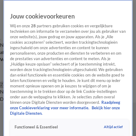
Jouw cookievoorkeuren
Wij en onze
28
partners gebruiken cookies en vergelijkbare
technieken om informatie te verzamelen over jou als gebruiker van
onze website(s), jouw gedrag en jouw apparaten. Als je „Alle
cookies accepteren” selecteert, worden trackingtechnologieën
Nieuws van de Dag
Opinie van de Dag
Laatste
Onze categorieën
ingeschakeld om onze advertenties en content te kunnen
aflevering
Video's
Nieuws van de Dag Podcast
personaliseren, onze producten en diensten te verbeteren en om
de prestaties van advertenties en content te meten. Als je
Volg Nieuws van de Dag
„Huidige keuze opslaan” selecteert of je toestemming intrekt,
worden deze trackingtechnologieën uitgeschakeld. We gebruiken
dan enkel functionele en essentiële cookies om de website goed te
laten functioneren en veilig te houden. Je kunt dit menu op ieder
Zoeken
moment opnieuw openen om je keuzes te wijzigen of om je
Nieuws van de Dag
Opinie van de
toestemming in te trekken door op de link Cookie-instellingen
onder aan de webpagina te klikken. Je selecties zullen overal
Dag
Video's
Uitzendingen
Podcast
Panel
Contact
binnen onze Digitale Diensten worden doorgevoerd.
Raadpleeg
onze Cookieverklaring voor meer informatie.
Bekijk hier onze
Digitale Diensten.
Altijd actief
Functioneel & Essentieel