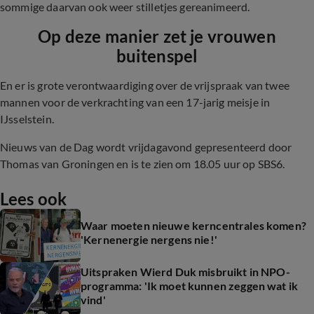
sommige daarvan ook weer stilletjes gereanimeerd.
Op deze manier zet je vrouwen
buitenspel
En er is grote verontwaardiging over de vrijspraak van twee
mannen voor de verkrachting van een 17-jarig meisje in
IJsselstein.
Nieuws van de Dag wordt vrijdagavond gepresenteerd door
Thomas van Groningen en is te zien om 18.05 uur op SBS6.
Lees ook
Waar moeten nieuwe kerncentrales komen?
'Kernenergie nergens nie!'
Uitspraken Wierd Duk misbruikt in NPO-
programma: 'Ik moet kunnen zeggen wat ik
vind'