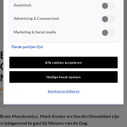
Analytisch
Advertising & Commercieel
Marketing & Social media
Derde partijen lijst
Bram Moszkowicz en Nordin
Ghouddani vrijdag te gast bij
Alle cookies accepteren
Nieuws van de Dag
Huidige keuze opslaan
ENTERTAINMENT
Voorkeuren beheren
3 juli 2026, 16:37
Bram Moszkowicz, Mark Koster en
Nordin Ghouddani zijn
vrijdagavond te gast bij Nieuws van de Dag.