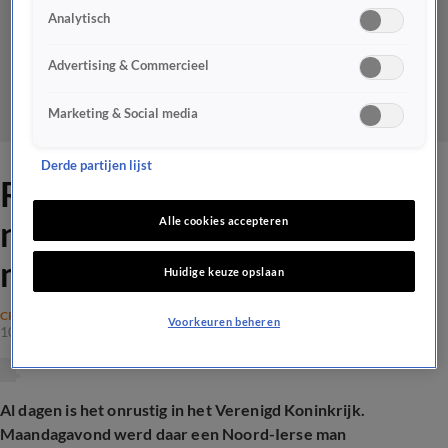
Analytisch
Advertising & Commercieel
Marketing & Social media
Derde partijen lijst
Rellen in Noord-Ierland
nadat Soedanese vluchteling
Alle cookies accepteren
man neersteekt op straat
Huidige keuze opslaan
CRIME
Voorkeuren beheren
10 juni 2026, 19:14
Al dagen is het onrustig in het Verenigd Koninkrijk.
Maandagavond werd daar een Noord-Ierse man