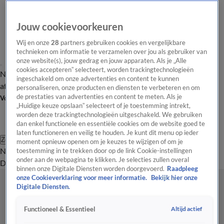
Jouw cookievoorkeuren
Wij en onze
28
partners gebruiken cookies en vergelijkbare
technieken om informatie te verzamelen over jou als gebruiker van
onze website(s), jouw gedrag en jouw apparaten. Als je „Alle
cookies accepteren” selecteert, worden trackingtechnologieën
Nieuws van de Dag
Opinie van de Dag
Laatste
Onze categorieën
ingeschakeld om onze advertenties en content te kunnen
aflevering
Video's
Nieuws van de Dag Podcast
personaliseren, onze producten en diensten te verbeteren en om
de prestaties van advertenties en content te meten. Als je
Volg Nieuws van de Dag
„Huidige keuze opslaan” selecteert of je toestemming intrekt,
worden deze trackingtechnologieën uitgeschakeld. We gebruiken
dan enkel functionele en essentiële cookies om de website goed te
laten functioneren en veilig te houden. Je kunt dit menu op ieder
Zoeken
moment opnieuw openen om je keuzes te wijzigen of om je
Nieuws van de Dag
Opinie van de
toestemming in te trekken door op de link Cookie-instellingen
onder aan de webpagina te klikken. Je selecties zullen overal
Dag
Video's
Uitzendingen
Podcast
Panel
Contact
binnen onze Digitale Diensten worden doorgevoerd.
Raadpleeg
onze Cookieverklaring voor meer informatie.
Bekijk hier onze
Digitale Diensten.
Altijd actief
Functioneel & Essentieel