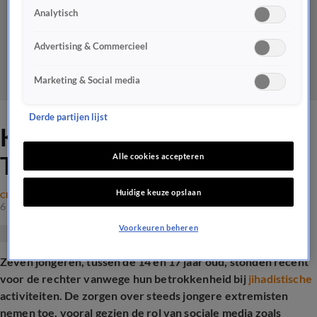
Analytisch
Advertising & Commercieel
Marketing & Social media
Derde partijen lijst
Kinderen radicaliseren door
TikTok-kalifaat
Alle cookies accepteren
Huidige keuze opslaan
CRIME
6 aug 2025, 18:41
Voorkeuren beheren
Zeven jongeren, tussen de 14 en 17 jaar oud, stonden recent
voor de rechter vanwege hun betrokkenheid bij
jihadistische
activiteiten. De zorgen over steeds jongere extremisten
nemen toe, vooral gezien de rol van sociale media zoals