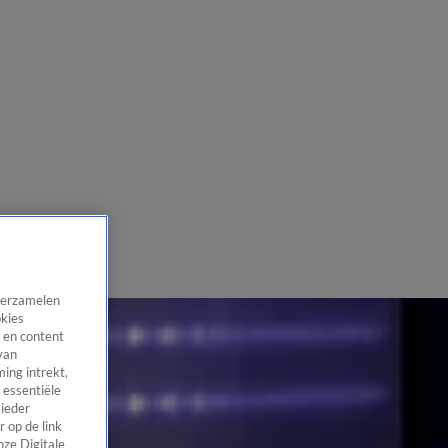
 verzamelen
okies
 en content
van
ing intrekt,
 essentiële
 ieder
 op de link
nze Digitale