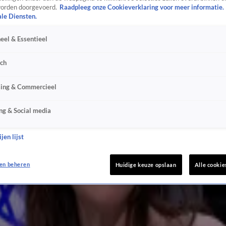
orden doorgevoerd.
Raadpleeg onze Cookieverklaring voor meer informatie.
ale Diensten.
eel & Essentieel
sch
sing & Commercieel
ng & Social media
jen lijst
en beheren
Huidige keuze opslaan
Alle cookie