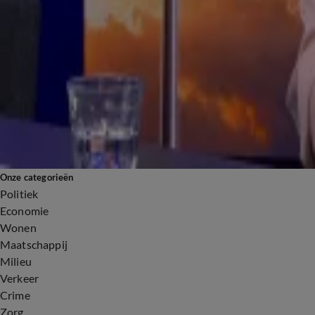
'Deze jongen sloot zich drie jaar geleden als bij de Afghaanse tak van IS aan'
30 juli, 09:22
10:04
Lost Trump 2 oorlogen op in 1 dag?
28 juli, 19:21
Onze categorieën
Politiek
Economie
Wonen
Maatschappij
Milieu
Verkeer
Crime
Zorg