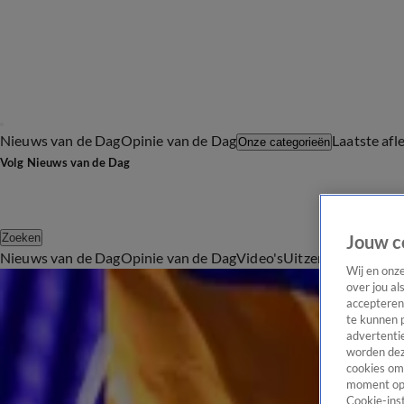
Nieuws van de Dag
Opinie van de Dag
Laatste afl
Onze categorieën
Volg Nieuws van de Dag
Zoeken
Jouw c
Nieuws van de Dag
Opinie van de Dag
Video's
Uitzendingen
Podc
Wij en onz
Alle Videos
over jou al
4:50
accepteren
te kunnen 
‘Ziekteregeling remt groei van het MKB’
advertentie
Maandag 3 aug, 19:18
worden dez
3:53
cookies om 
moment opn
Waar zijn de vredesdemonstranten
Cookie-inst