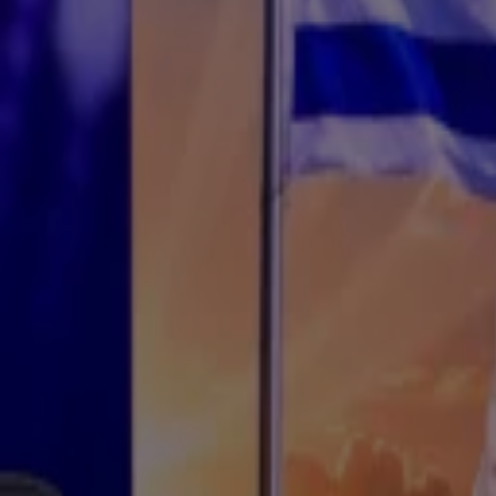
4:43
Deelname Saoedi-Arabië in de oorlog in Iran is zorgelijk
30 juli, 20:08
11:11
Ik ga op vakantie en neem mee: brandblusser
30 juli, 19:46
4:25
'Politici als Timmermans en Kati Piri werken radicalisering pro-Palestijnse beweging in d
30 juli, 09:24
3:00
Duizenden onopgeloste verkrachtingszaken in Nederland
30 juli, 09:24
13:53
Boerenprotesten laaien weer op
30 juli, 09:23
4:30
Asielzoekers krijgen concurrentie van krakers
30 juli, 09:23
18:40