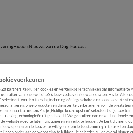
evering
Video's
Nieuws van de Dag Podcast
ookievoorkeuren
ast
Panel
Contact
e
28
partners gebruiken cookies en vergelijkbare technieken om informatie te
s gebruiker van onze website(s), jouw gedrag en jouw apparaten. Als je „Alle co
” selecteert, worden trackingtechnologieën ingeschakeld om onze advertenties
personaliseren, onze producten en diensten te verbeteren en om de prestaties 
s en content te meten. Als je „Huidige keuze opslaan” selecteert of je toestemm
e trackingtechnologieën uitgeschakeld. We gebruiken dan enkel functionele en
de website goed te laten functioneren en veilig te houden. Je kunt dit menu op
ieuw openen om je keuzes te wijzigen of om je toestemming in te trekken door
ellingen onder aan de webpagina te klikken. Je selecties zullen overal binnen o