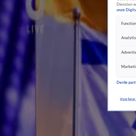
Maandag 3 aug, 19:18
Diensten w
4:21
onze Digit
Ajax en de teruggekeerde bravoure
Maandag 3 aug, 19:17
Function
5:54
Analyti
Louis van Gaal en de KNVB
Maandag 3 aug, 19:17
10:57
Adverti
Hardere aanpak online radicalisering
Maandag 3 aug, 19:16
Marketi
7:20
Harder optreden bij toetakelen van onze nationale monumenten
Derde parti
Maandag 3 aug, 19:16
28:47
Voorkeur
Bijna 50.000 migranten bestormden afgelopen 24 uur de Spaanse exclave Ceuta
31 juli, 21:16
12:09
Is het herdenking of een protest?
30 juli, 20:24