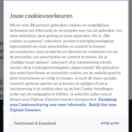
Jouw cookievoorkeuren
Wij en onze
28
partners gebruiken cookies en vergelijkbare
technieken om informatie te verzamelen over jou als gebruiker van
onze website(s), jouw gedrag en jouw apparaten. Als je „Alle
cookies accepteren” selecteert, worden trackingtechnologieën
Nieuws van de Dag
Opinie van de Dag
Laatste
Onze categorieën
ingeschakeld om onze advertenties en content te kunnen
aflevering
Video's
Nieuws van de Dag Podcast
personaliseren, onze producten en diensten te verbeteren en om
de prestaties van advertenties en content te meten. Als je
Volg Nieuws van de Dag
„Huidige keuze opslaan” selecteert of je toestemming intrekt,
worden deze trackingtechnologieën uitgeschakeld. We gebruiken
dan enkel functionele en essentiële cookies om de website goed te
laten functioneren en veilig te houden. Je kunt dit menu op ieder
Zoeken
moment opnieuw openen om je keuzes te wijzigen of om je
Nieuws van de Dag
Opinie van de
toestemming in te trekken door op de link Cookie-instellingen
onder aan de webpagina te klikken. Je selecties zullen overal
Dag
Video's
Uitzendingen
Podcast
Panel
Contact
binnen onze Digitale Diensten worden doorgevoerd.
Raadpleeg
onze Cookieverklaring voor meer informatie.
Bekijk hier onze
Nieuws van de Dag
Digitale Diensten.
Seizoen Nieuws van de Dag, aflevering 122
24 juni 2025, 18:06
Altijd actief
Functioneel & Essentieel
Houdt het staakt-het-vuren stand tussen Israël en Iran?