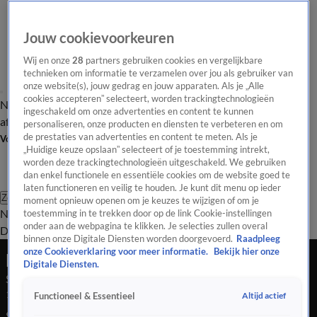
Jouw cookievoorkeuren
Wij en onze
28
partners gebruiken cookies en vergelijkbare
technieken om informatie te verzamelen over jou als gebruiker van
onze website(s), jouw gedrag en jouw apparaten. Als je „Alle
cookies accepteren” selecteert, worden trackingtechnologieën
Nieuws van de Dag
Opinie van de Dag
Laatste
Onze categorieën
ingeschakeld om onze advertenties en content te kunnen
aflevering
Video's
Nieuws van de Dag Podcast
personaliseren, onze producten en diensten te verbeteren en om
de prestaties van advertenties en content te meten. Als je
Volg Nieuws van de Dag
„Huidige keuze opslaan” selecteert of je toestemming intrekt,
worden deze trackingtechnologieën uitgeschakeld. We gebruiken
dan enkel functionele en essentiële cookies om de website goed te
laten functioneren en veilig te houden. Je kunt dit menu op ieder
Zoeken
moment opnieuw openen om je keuzes te wijzigen of om je
Nieuws van de Dag
Opinie van de
toestemming in te trekken door op de link Cookie-instellingen
onder aan de webpagina te klikken. Je selecties zullen overal
Dag
Video's
Uitzendingen
Podcast
Panel
Contact
binnen onze Digitale Diensten worden doorgevoerd.
Raadpleeg
onze Cookieverklaring voor meer informatie.
Bekijk hier onze
Nieuws van de Dag
Digitale Diensten.
Seizoen 2026, aflevering 77
17 apr, 18:05
Altijd actief
Functioneel & Essentieel
Spanning rond Straat van Hormuz. 'Weinig aandacht voor