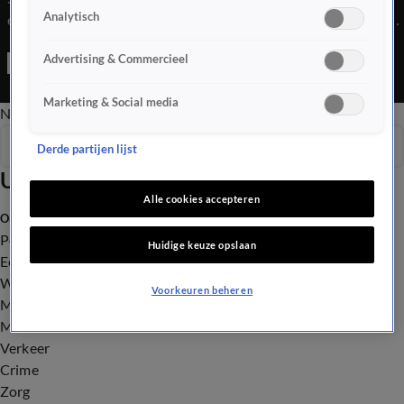
Analytisch
executies in Iran'. Verkiezingen Gorinchem opnieuw na fraude.
Pensioen onder druk door duurzaam beleid. Spanning stijgt
Advertising & Commercieel
voor bekerfinale.
Marketing & Social media
Nieuws van de Dag
Seizoen 2026
Derde partijen lijst
Uitzendingen
Alle cookies accepteren
Onze categorieën
Politiek
Huidige keuze opslaan
Economie
Wonen
Voorkeuren beheren
Maatschappij
Milieu
Verkeer
Crime
Zorg