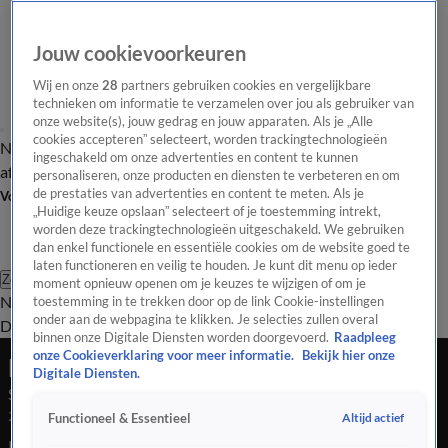
Jouw cookievoorkeuren
Wij en onze
28
partners gebruiken cookies en vergelijkbare
technieken om informatie te verzamelen over jou als gebruiker van
onze website(s), jouw gedrag en jouw apparaten. Als je „Alle
cookies accepteren” selecteert, worden trackingtechnologieën
Nieuws van de Dag
Opinie van de Dag
Laatste
Onze categorieën
ingeschakeld om onze advertenties en content te kunnen
aflevering
Video's
Nieuws van de Dag Podcast
personaliseren, onze producten en diensten te verbeteren en om
de prestaties van advertenties en content te meten. Als je
Volg Nieuws van de Dag
„Huidige keuze opslaan” selecteert of je toestemming intrekt,
worden deze trackingtechnologieën uitgeschakeld. We gebruiken
dan enkel functionele en essentiële cookies om de website goed te
laten functioneren en veilig te houden. Je kunt dit menu op ieder
Zoeken
moment opnieuw openen om je keuzes te wijzigen of om je
Nieuws van de Dag
Opinie van de
toestemming in te trekken door op de link Cookie-instellingen
onder aan de webpagina te klikken. Je selecties zullen overal
Dag
Video's
Uitzendingen
Podcast
Panel
Contact
binnen onze Digitale Diensten worden doorgevoerd.
Raadpleeg
onze Cookieverklaring voor meer informatie.
Bekijk hier onze
Nieuws van de Dag
Digitale Diensten.
Seizoen 2026, aflevering 40
25 feb, 18:05
Altijd actief
Functioneel & Essentieel
Prominent BBB'er doet dringende oproep aan partijbestuur.