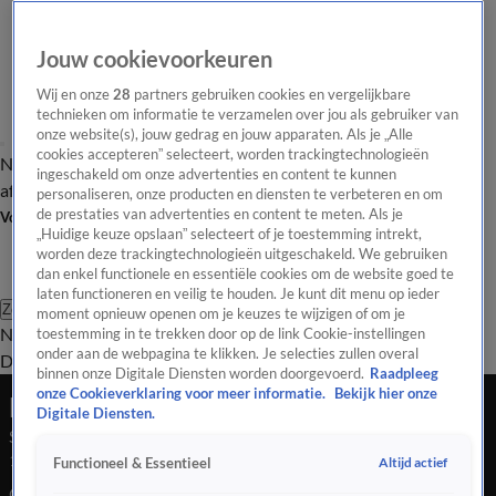
Jouw cookievoorkeuren
Wij en onze
28
partners gebruiken cookies en vergelijkbare
technieken om informatie te verzamelen over jou als gebruiker van
onze website(s), jouw gedrag en jouw apparaten. Als je „Alle
cookies accepteren” selecteert, worden trackingtechnologieën
Nieuws van de Dag
Opinie van de Dag
Laatste
Onze categorieën
ingeschakeld om onze advertenties en content te kunnen
aflevering
Video's
Nieuws van de Dag Podcast
personaliseren, onze producten en diensten te verbeteren en om
de prestaties van advertenties en content te meten. Als je
Volg Nieuws van de Dag
„Huidige keuze opslaan” selecteert of je toestemming intrekt,
worden deze trackingtechnologieën uitgeschakeld. We gebruiken
dan enkel functionele en essentiële cookies om de website goed te
laten functioneren en veilig te houden. Je kunt dit menu op ieder
Zoeken
moment opnieuw openen om je keuzes te wijzigen of om je
Nieuws van de Dag
Opinie van de
toestemming in te trekken door op de link Cookie-instellingen
onder aan de webpagina te klikken. Je selecties zullen overal
Dag
Video's
Uitzendingen
Podcast
Panel
Contact
binnen onze Digitale Diensten worden doorgevoerd.
Raadpleeg
onze Cookieverklaring voor meer informatie.
Bekijk hier onze
Nieuws van de Dag
Digitale Diensten.
Seizoen Nieuws van de Dag, aflevering 179
11 sep 2025, 18:06
Altijd actief
Functioneel & Essentieel
Conservatief boegbeeld Charlie Kirk doodgeschoten tijdens