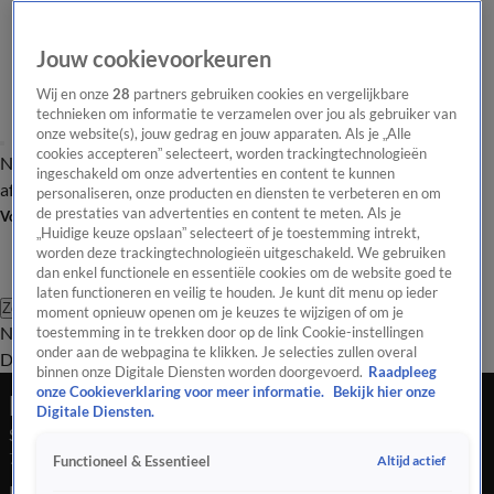
Jouw cookievoorkeuren
Wij en onze
28
partners gebruiken cookies en vergelijkbare
technieken om informatie te verzamelen over jou als gebruiker van
onze website(s), jouw gedrag en jouw apparaten. Als je „Alle
cookies accepteren” selecteert, worden trackingtechnologieën
Nieuws van de Dag
Opinie van de Dag
Laatste
Onze categorieën
ingeschakeld om onze advertenties en content te kunnen
aflevering
Video's
Nieuws van de Dag Podcast
personaliseren, onze producten en diensten te verbeteren en om
de prestaties van advertenties en content te meten. Als je
Volg Nieuws van de Dag
„Huidige keuze opslaan” selecteert of je toestemming intrekt,
worden deze trackingtechnologieën uitgeschakeld. We gebruiken
dan enkel functionele en essentiële cookies om de website goed te
laten functioneren en veilig te houden. Je kunt dit menu op ieder
Zoeken
moment opnieuw openen om je keuzes te wijzigen of om je
Nieuws van de Dag
Opinie van de
toestemming in te trekken door op de link Cookie-instellingen
onder aan de webpagina te klikken. Je selecties zullen overal
Dag
Video's
Uitzendingen
Podcast
Panel
Contact
binnen onze Digitale Diensten worden doorgevoerd.
Raadpleeg
onze Cookieverklaring voor meer informatie.
Bekijk hier onze
Nieuws van de Dag
Digitale Diensten.
Seizoen 2026, aflevering 91
7 mei, 18:05
Altijd actief
Functioneel & Essentieel
Rapper Ali B veroordeeld tot drie jaar cel in zedenzaak.