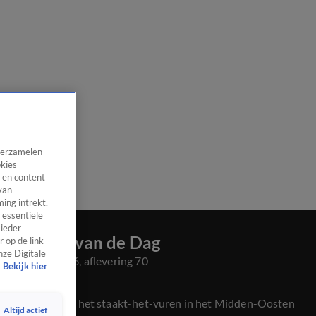
 verzamelen
okies
 en content
van
ing intrekt,
 essentiële
 ieder
Nieuws van de Dag
 op de link
nze Digitale
Seizoen 2026, aflevering 70
Bekijk hier
8 apr, 18:05
Dit betekent het staakt-het-vuren in het Midden-Oosten
Altijd actief