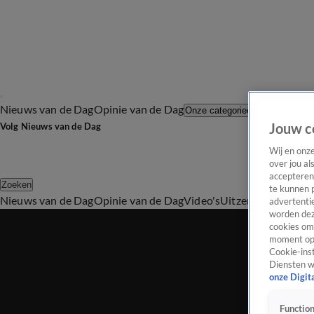
Nieuws van de Dag
Opinie van de Dag
Laatste afl
Onze categorieën
Jouw c
Volg Nieuws van de Dag
Wij en onz
over jou al
accepteren
Zoeken
te kunnen 
Nieuws van de Dag
Opinie van de Dag
Video's
Uitzendingen
Podc
advertentie
worden dez
cookies om 
moment opn
Cookie-inst
Diensten w
onze Digit
Function