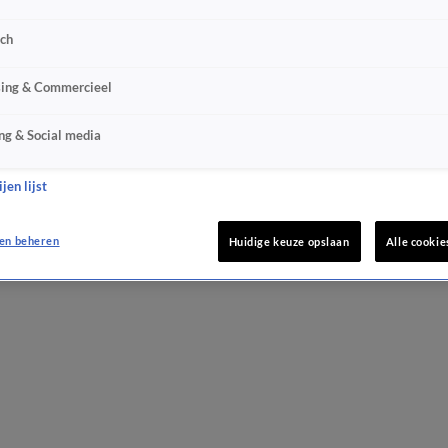
sch
sing & Commercieel
ng & Social media
jen lijst
en beheren
Huidige keuze opslaan
Alle cookie