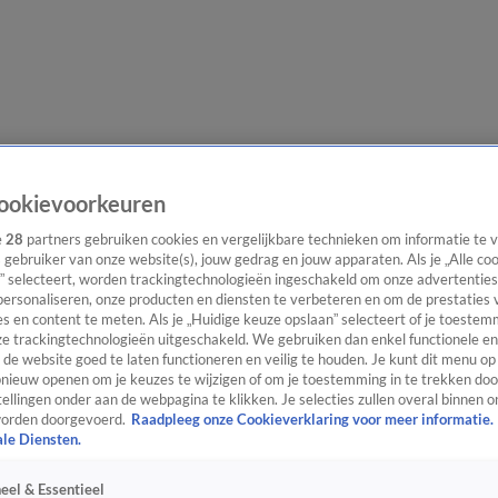
evering
Video's
Nieuws van de Dag Podcast
ookievoorkeuren
e
28
partners gebruiken cookies en vergelijkbare technieken om informatie te
s gebruiker van onze website(s), jouw gedrag en jouw apparaten. Als je „Alle co
” selecteert, worden trackingtechnologieën ingeschakeld om onze advertenties
personaliseren, onze producten en diensten te verbeteren en om de prestaties 
ast
Panel
Contact
s en content te meten. Als je „Huidige keuze opslaan” selecteert of je toestemm
e trackingtechnologieën uitgeschakeld. We gebruiken dan enkel functionele en
de website goed te laten functioneren en veilig te houden. Je kunt dit menu op
ieuw openen om je keuzes te wijzigen of om je toestemming in te trekken door
ellingen onder aan de webpagina te klikken. Je selecties zullen overal binnen o
orden doorgevoerd.
Raadpleeg onze Cookieverklaring voor meer informatie.
ale Diensten.
eel & Essentieel