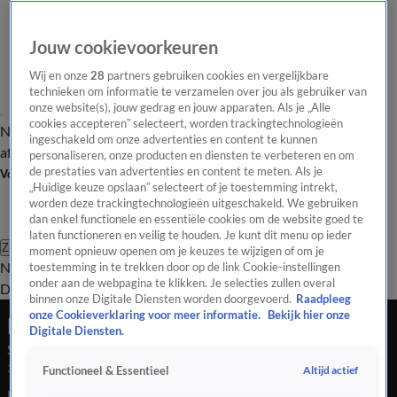
Jouw cookievoorkeuren
Wij en onze
28
partners gebruiken cookies en vergelijkbare
technieken om informatie te verzamelen over jou als gebruiker van
onze website(s), jouw gedrag en jouw apparaten. Als je „Alle
cookies accepteren” selecteert, worden trackingtechnologieën
Nieuws van de Dag
Opinie van de Dag
Laatste
Onze categorieën
ingeschakeld om onze advertenties en content te kunnen
aflevering
Video's
Nieuws van de Dag Podcast
personaliseren, onze producten en diensten te verbeteren en om
de prestaties van advertenties en content te meten. Als je
Volg Nieuws van de Dag
„Huidige keuze opslaan” selecteert of je toestemming intrekt,
worden deze trackingtechnologieën uitgeschakeld. We gebruiken
dan enkel functionele en essentiële cookies om de website goed te
laten functioneren en veilig te houden. Je kunt dit menu op ieder
Zoeken
moment opnieuw openen om je keuzes te wijzigen of om je
Nieuws van de Dag
Opinie van de
toestemming in te trekken door op de link Cookie-instellingen
onder aan de webpagina te klikken. Je selecties zullen overal
Dag
Video's
Uitzendingen
Podcast
Panel
Contact
binnen onze Digitale Diensten worden doorgevoerd.
Raadpleeg
onze Cookieverklaring voor meer informatie.
Bekijk hier onze
Nieuws van de Dag
Digitale Diensten.
Seizoen Nieuws van de Dag, aflevering 216
31 okt 2025, 18:05
Altijd actief
Functioneel & Essentieel
D66 wint de verkiezingen, maar waarom komt de verkenner