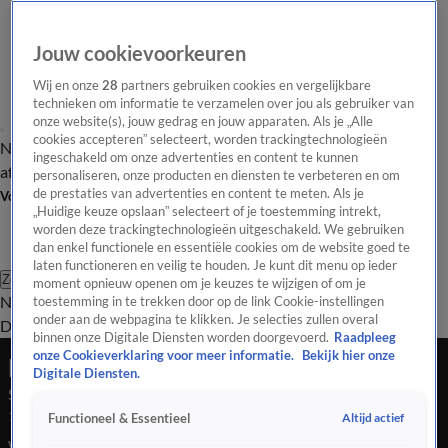
Jouw cookievoorkeuren
Wij en onze
28
partners gebruiken cookies en vergelijkbare
technieken om informatie te verzamelen over jou als gebruiker van
onze website(s), jouw gedrag en jouw apparaten. Als je „Alle
cookies accepteren” selecteert, worden trackingtechnologieën
Nieuws van de Dag
Opinie van de Dag
Laatste
Onze categorieën
ingeschakeld om onze advertenties en content te kunnen
aflevering
Video's
Nieuws van de Dag Podcast
personaliseren, onze producten en diensten te verbeteren en om
de prestaties van advertenties en content te meten. Als je
Volg Nieuws van de Dag
„Huidige keuze opslaan” selecteert of je toestemming intrekt,
worden deze trackingtechnologieën uitgeschakeld. We gebruiken
dan enkel functionele en essentiële cookies om de website goed te
laten functioneren en veilig te houden. Je kunt dit menu op ieder
Zoeken
moment opnieuw openen om je keuzes te wijzigen of om je
Nieuws van de Dag
Opinie van de
toestemming in te trekken door op de link Cookie-instellingen
onder aan de webpagina te klikken. Je selecties zullen overal
Dag
Video's
Uitzendingen
Podcast
Panel
Contact
binnen onze Digitale Diensten worden doorgevoerd.
Raadpleeg
onze Cookieverklaring voor meer informatie.
Bekijk hier onze
Nieuws van de Dag
Digitale Diensten.
Seizoen Nieuws van de Dag, aflevering 184
18 sep 2025, 18:06
Altijd actief
Functioneel & Essentieel
Wie heeft het in zich: Bontenbal of Timmermans als minister-