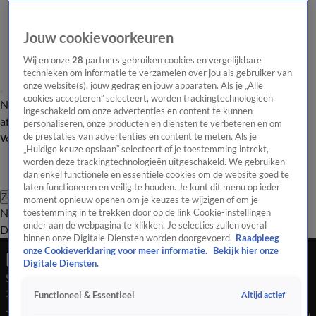
Jouw cookievoorkeuren
Wij en onze
28
partners gebruiken cookies en vergelijkbare
technieken om informatie te verzamelen over jou als gebruiker van
onze website(s), jouw gedrag en jouw apparaten. Als je „Alle
cookies accepteren” selecteert, worden trackingtechnologieën
Nieuws van de Dag
Opinie van de Dag
Laatste
Onze categorieën
ingeschakeld om onze advertenties en content te kunnen
aflevering
Video's
Nieuws van de Dag Podcast
personaliseren, onze producten en diensten te verbeteren en om
de prestaties van advertenties en content te meten. Als je
Volg Nieuws van de Dag
„Huidige keuze opslaan” selecteert of je toestemming intrekt,
worden deze trackingtechnologieën uitgeschakeld. We gebruiken
dan enkel functionele en essentiële cookies om de website goed te
laten functioneren en veilig te houden. Je kunt dit menu op ieder
Zoeken
moment opnieuw openen om je keuzes te wijzigen of om je
Nieuws van de Dag
Opinie van de
toestemming in te trekken door op de link Cookie-instellingen
onder aan de webpagina te klikken. Je selecties zullen overal
Dag
Video's
Uitzendingen
Podcast
Panel
Contact
binnen onze Digitale Diensten worden doorgevoerd.
Raadpleeg
onze Cookieverklaring voor meer informatie.
Bekijk hier onze
Nieuws van de Dag
Digitale Diensten.
Seizoen Nieuws van de Dag, aflevering 106
2 juni 2025, 18:03
Altijd actief
Functioneel & Essentieel
Tien punten van Wilders leggen tijdbom onder kabinet. Nieuw